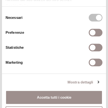
Università Vita-Salute san
Cookie Policy
.
Raffaele di Milano
Selezione
Necessari
del
Anno
2003
consenso
pubblicazione
Preferenze
Recensito da
Roberto Franzini Tibaldeo
Statistiche
Anno
2004
recensione
Marketing
Comune
Milano
Pagine
248
Mostra dettagli
Editore
Rizzoli
Accetta tutti i cookie