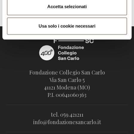
Trova il volume alla Biblioteca San Carlo
Accetta selezionati
Usa solo i cookie necessari
Fondazione Collegio San Carlo
Via San Carlo 5
41121 Modena (MO)
P.I. 00641060363
tel. 059.421211
info@fondazionesancarlo.it