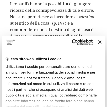
Leopardi) hanno la possibilità di giungere a
ridosso della consapevolezza di tale errore.
Nessuna però riesce ad accedere al «
destino
autentico della cosa» (p. 197) e a
comprendere che «il destino di ogni cosa è
di
essere
». Nessun pensatore di quella
tradizione riesce a giungere alla Gioia
dell’«eterno apparire dell’eternità del
Tutto» (p. 198). E così l’Occidente ricade
Questo sito web utilizza i cookie
nell’illusione, nella propria volontà di
Utilizziamo i cookie per personalizzare contenuti ed
potenza e nella propria Follia.
annunci, per fornire funzionalità dei social media e per
Dati aggiuntivi
analizzare il nostro traffico. Condividiamo inoltre
informazioni sul modo in cui utilizza il nostro sito con i
nostri partner che si occupano di analisi dei dati web,
Emanuele Severino
pubblicità e social media, i quali potrebbero combinarle
Professore di Ontologia
con altre informazioni che ha fornito loro o che hanno
Autore
fondamentale -
raccolto dal suo utilizzo dei loro servizi.