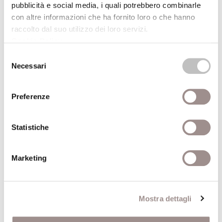
pubblicità e social media, i quali potrebbero combinarle
Dati aggiuntivi
con altre informazioni che ha fornito loro o che hanno
raccolto dal suo utilizzo dei loro servizi.
Cookie Policy
.
Vincenzo Vitiello
Professore di Filosofia
Selezione
Autore
Necessari
del
teoretica - Università di
consenso
Salerno
Preferenze
Anno
2002
pubblicazione
Statistiche
Recensito da
Roberto Franzini Tibaldeo
Marketing
Anno
2003
recensione
Mostra dettagli
Comune
Roma