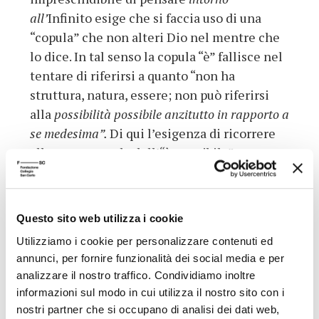
all’
Infinito esige che si faccia uso di una
“copula” che non alteri Dio nel mentre che
lo dice. In tal senso la copula “è” fallisce nel
tentare di riferirsi a quanto “non ha
struttura, natura, essere; non può riferirsi
alla
possibilità possibile anzitutto in rapporto a
se medesima”.
Di qui l’esigenza di ricorrere
alla nuova copula dell’“è-possibile”, per
tentare di
raccontare
(non di dimostrare) la
dinamica kenotica intra-trinitaria del Dio-
possibile, alla luce della quale si può
forse
Questo sito web utilizza i cookie
leggere, nell’appello proveniente dalla
Utilizziamo i cookie per personalizzare contenuti ed
Parola-finita di Verità, un annuncio di
annunci, per fornire funzionalità dei social media e per
salvezza che, riuscendo a “
servare,
serbare,
analizzare il nostro traffico. Condividiamo inoltre
custodire” (p. 110) il finito, è altra dalla
informazioni sul modo in cui utilizza il nostro sito con i
redenzione.
nostri partner che si occupano di analisi dei dati web,