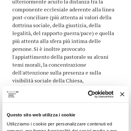
ulteriormente acuito la distanza tra la
componente ecclesiale aderente alla linea
post-conciliare (più attenta ai valori della
dottrina sociale, della giustizia, della
legalità, del rapporto guerra/pace) e quella
più attenta alla sfera più intima delle
persone. Si è inoltre provocato
l'appiattimento della pastorale su alcuni
temi morali, la concentrazione
dell'attenzione sulla presenza e sulla
visibilità sociale della Chiesa,
l'affievolimento dell'annuncio del
messaggio cristiano nella quotidianità.
Tutto questo, conclude l'autore, ha portato a
dare della Chiesa italiana un'immagine
Questo sito web utilizza i cookie
esterna di grande compattezza (con una
Utilizziamo i cookie per personalizzare contenuti ed
leadership centralizzata che interviene a
annunci, per fornire funzionalità dei social media e per