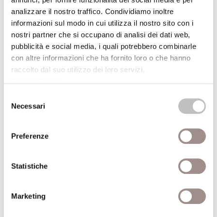
tutto campo), ma al prezzo dell'arresto della
analizzare il nostro traffico. Condividiamo inoltre
discussione al suo interno su questioni
informazioni sul modo in cui utilizza il nostro sito con i
decisive (il dialogo interreligioso, il rilancio
nostri partner che si occupano di analisi dei dati web,
di un'evangelizzazione autentica, il rapporto
pubblicità e social media, i quali potrebbero combinarle
con altre informazioni che ha fornito loro o che hanno
non conflittuale tra scienza e fede) i cui
raccolto dal suo utilizzo dei loro servizi.
esiti si potranno chiarire alla fine di questa
Cookie Policy
.
stagione di forte mobilitazione politica.
Selezione
Dati aggiuntivi
Necessari
del
consenso
Preferenze
Marco Damilano
Autore
Giornalista - Inviato de
«L&#39;Espresso»
Statistiche
Anno
2006
Marketing
pubblicazione