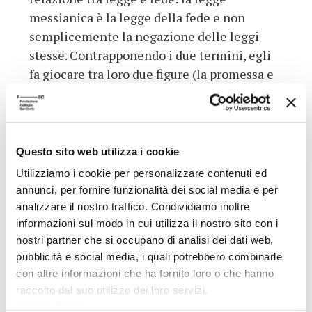
messianica è la legge della fede e non
semplicemente la negazione delle leggi
stesse. Contrapponendo i due termini, egli
fa giocare tra loro due figure (la promessa e
il comandamento) all’interno del diritto. In
tal modo il potere costituente si pone di
contro ai poteri costituiti. Questa scissione –
che, sottolinea l’autore, è evidente nel
Questo sito web utilizza i cookie
nostro tempo – ha il suo fondamento
Utilizziamo i cookie per personalizzare contenuti ed
teologico nella scissione tra la fedeltà
annunci, per fornire funzionalità dei social media e per
personale e l’obbligazione positiva che ne
analizzare il nostro traffico. Condividiamo inoltre
deriva: da essa emerge lo spazio della
informazioni sul modo in cui utilizza il nostro sito con i
nostri partner che si occupano di analisi dei dati web,
gratuità, propria della grazia che conduce
pubblicità e social media, i quali potrebbero combinarle
alla salvezza.
con altre informazioni che ha fornito loro o che hanno
Dati aggiuntivi
raccolto dal suo utilizzo dei loro servizi.
Cookie Policy
.