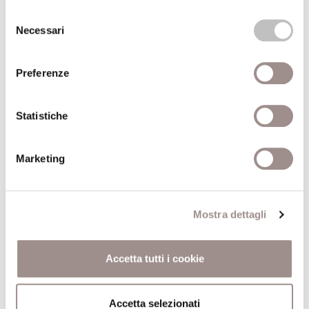
Selezione
Autore
Giorgio Agamben
Necessari
del
consenso
Anno pubblicazione
2000
Preferenze
Recensito da
Luciano Grandi
Statistiche
Anno recensione
2000
Marketing
Comune
Torino
Pagine
178
Mostra dettagli
Editore
Bollati Boringhieri
Accetta tutti i cookie
Trova il volume alla Biblioteca San Carlo
Accetta selezionati