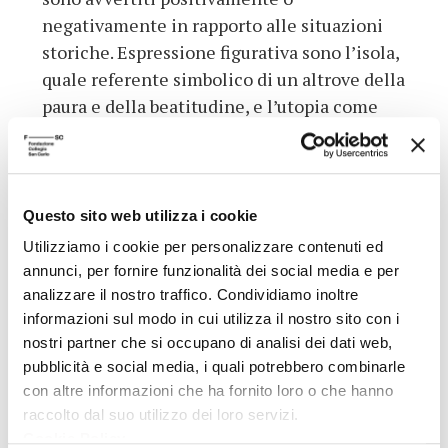
negativamente in rapporto alle situazioni
storiche. Espressione figurativa sono l’isola,
quale referente simbolico di un altrove della
paura e della beatitudine, e l’utopia come
inversione totale della realtà. Resta il fatto
che tutte queste rappresentazioni sono
sempre concettualizzazioni di bisogni,
paure e speranze per esorcizzare
Questo sito web utilizza i cookie
l’esperienza della morte, sono l’attuazione
Utilizziamo i cookie per personalizzare contenuti ed
di una strategia di vita per rendere l’aldilà
annunci, per fornire funzionalità dei social media e per
più familiare all’aldiqua e quindi più
analizzare il nostro traffico. Condividiamo inoltre
facilmente raggiungibile.
informazioni sul modo in cui utilizza il nostro sito con i
nostri partner che si occupano di analisi dei dati web,
Dati aggiuntivi
pubblicità e social media, i quali potrebbero combinarle
con altre informazioni che ha fornito loro o che hanno
raccolto dal suo utilizzo dei loro servizi.
A cura di
Sonia M. Barillari
Cookie Policy
.