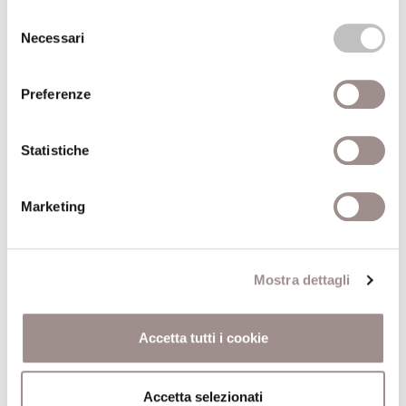
Selezione
Anno
1998
Necessari
del
pubblicazione
consenso
Preferenze
Giovanni
Recensito da
Governatori
Statistiche
Anno recensione
1999
Marketing
Comune
Roma
Pagine
186
Mostra dettagli
Editore
Meltemi
Accetta tutti i cookie
Trova il volume alla Biblioteca San Carlo
Accetta selezionati