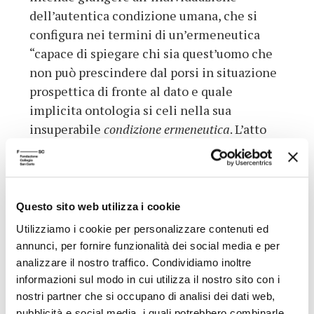
dell’autentica condizione umana, che si
configura nei termini di un’ermeneutica
“capace di spiegare chi sia quest’uomo che
non può prescindere dal porsi in situazione
prospettica di fronte al dato e quale
implicita ontologia si celi nella sua
insuperabile
condizione ermeneutica
. L’atto
ermeneutico […] rinvia infatti a una comune
condizione ontologica
(
homo hermeneuticus)”
(p. 63), di cui non si nasconde il duplice
vantaggio: da un lato, infatti, non se ne
Questo sito web utilizza i cookie
esclude il passaggio al livello metafisico,
Utilizziamo i cookie per personalizzare contenuti ed
passaggio implicito, sebbene latente e non
annunci, per fornire funzionalità dei social media e per
portato a compimento; dall’altro lato, non se
analizzare il nostro traffico. Condividiamo inoltre
ne ignora l’implicazione pratica e
informazioni sul modo in cui utilizza il nostro sito con i
nostri partner che si occupano di analisi dei dati web,
psicologica, per cui ogni atto ermeneutico
pubblicità e social media, i quali potrebbero combinarle