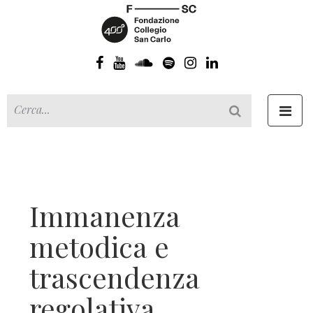
Toggl
navig
Immanenza
metodica e
trascendenza
regolativa