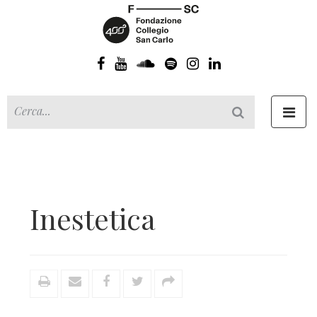
Toggl
navig
Inestetica