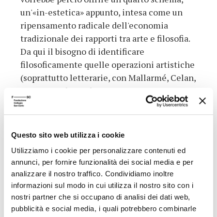
un'«in-estetica» appunto, intesa come un
ripensamento radicale dell'economia
tradizionale dei rapporti tra arte e filosofia.
Da qui il bisogno di identificare
filosoficamente quelle operazioni artistiche
(soprattutto letterarie, con Mallarmé, Celan,
Pessoa, Beckett) dove, attraverso un uso non
convenzionale dei segni della lingua, risulti
chiaro il tentativo di fare dell'arte
una
procedura di verità. Badiou cerca allora di
Questo sito web utilizza i cookie
gettare un nuovo ponte tra la definizione
Utilizziamo i cookie per personalizzare contenuti ed
ontologica della verità e le sue infinite
annunci, per fornire funzionalità dei social media e per
incarnazioni fenomenologiche. L'approccio
analizzare il nostro traffico. Condividiamo inoltre
estetico diviene così il modo d'intendere
informazioni sul modo in cui utilizza il nostro sito con i
l'essere non nella sua pura consistenza
nostri partner che si occupano di analisi dei dati web,
metafisica, ma nella sua inconsistenza
pubblicità e social media, i quali potrebbero combinarle