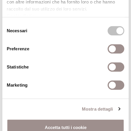
fenomenica.
con altre informazioni che ha fornito loro o che hanno
raccolto dal suo utilizzo dei loro servizi.
Dati aggiuntivi
Cookie Policy
.
Selezione
Necessari
del
Autore
Alain Badiou
consenso
Anno pubblicazione
2007
Preferenze
Recensito da
Raoul Melotto
Statistiche
Anno recensione
2008
Marketing
ISBN
9788884834522
Comune
Milano
Mostra dettagli
Pagine
167
Accetta tutti i cookie