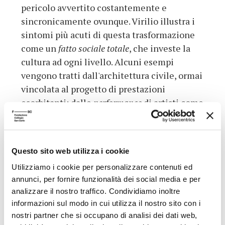
pericolo avvertito costantemente e
sincronicamente ovunque. Virilio illustra i
sintomi più acuti di questa trasformazione
come un
fatto sociale totale
, che investe la
cultura ad ogni livello. Alcuni esempi
vengono tratti dall'architettura civile, ormai
vincolata al progetto di prestazioni
esorbitanti; dalle
performance
di artisti come
Yves Klein, pittore senza opera, autore
senza autorità che sostituisce ed esibisce la
propria immagine dematerializzata nel
logo
Questo sito web utilizza i cookie
o nella pagina bianca; dai
Land Artists
Utilizziamo i cookie per personalizzare contenuti ed
americani, influenzati da una visione
annunci, per fornire funzionalità dei social media e per
"satellitare" del paesaggio; dalle stesse
analizzare il nostro traffico. Condividiamo inoltre
politiche di promozione culturale, che con
informazioni sul modo in cui utilizza il nostro sito con i
operazioni di marketing volte a un pubblico
nostri partner che si occupano di analisi dei dati web,
di massa, perdono di vista la qualità