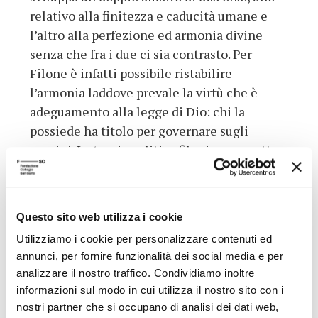
relativo alla finitezza e caducità umane e
l’altro alla perfezione ed armonia divine
senza che fra i due ci sia contrasto. Per
Filone è infatti possibile ristabilire
l’armonia laddove prevale la virtù che è
adeguamento alla legge di Dio: chi la
possiede ha titolo per governare sugli
uomini. La teoria politica filoniana se sotto
questo riguardo non è nuova, si distingue
però nel fissare una dipendenza diretta della
virtù da Dio. Le scelte etiche precedono la
Questo sito web utilizza i cookie
politica e la determinano rendendo del
Utilizziamo i cookie per personalizzare contenuti ed
tutto secondaria la scelta tra forme diverse
annunci, per fornire funzionalità dei social media e per
di costituzioni. Esse sono buone o cattive
analizzare il nostro traffico. Condividiamo inoltre
solo se sono forme di ordine o di disordine,
informazioni sul modo in cui utilizza il nostro sito con i
governo delle leggi o dell’anarchia.
nostri partner che si occupano di analisi dei dati web,