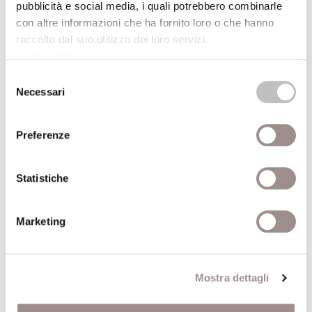
pubblicità e social media, i quali potrebbero combinarle
Dati aggiuntivi
con altre informazioni che ha fornito loro o che hanno
raccolto dal suo utilizzo dei loro servizi.
Cookie Policy
.
Francesca Calabi
Docente di Storia della
Selezione
Autore
Necessari
filosofia tardo-antica -
del
consenso
Università di Pavia
Preferenze
Anno
1998
pubblicazione
Statistiche
Recensito da
Giovanni Governatori
Marketing
Anno
1998
recensione
Mostra dettagli
Comune
Ferrara