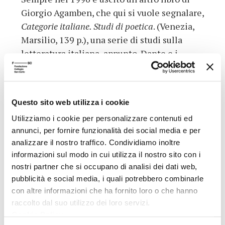
Giorgio Agamben, che qui si vuole segnalare,
Categorie italiane. Studi di poetica
. (Venezia,
Marsilio, 139 p.), una serie di studi sulla
letteratura italiana, appunto. Dante e i
problemi posti dalla situazlone critica della
sua “Comedia”, la poesia come lingua morta
nel Polifilo e in Pascoli, il rapporto tra suono
Questo sito web utilizza i cookie
e significato, e gli altri temi trattati,
Utilizziamo i cookie per personalizzare contenuti ed
compongono un quadro di come la cultura
annunci, per fornire funzionalità dei social media e per
italiana ha coltivato il rapporto con la lingua
analizzare il nostro traffico. Condividiamo inoltre
e presentano una riflessione sulla natura
informazioni sul modo in cui utilizza il nostro sito con i
della poesia e sulla “mutazione
nostri partner che si occupano di analisi dei dati web,
antropologica” che essa realizza.
pubblicità e social media, i quali potrebbero combinarle
con altre informazioni che ha fornito loro o che hanno
Dati aggiuntivi
raccolto dal suo utilizzo dei loro servizi.
Cookie Policy
.