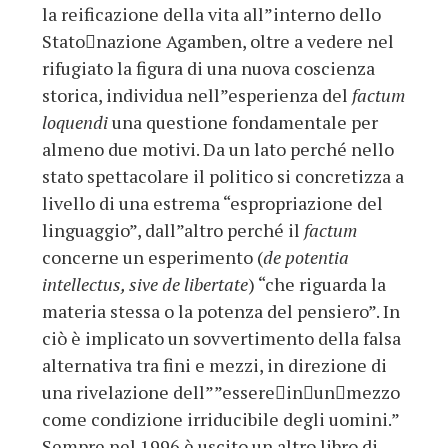
la reificazione della vita all”interno dello
Stato﷓nazione Agamben, oltre a vedere nel
rifugiato la figura di una nuova coscienza
storica, individua nell”esperienza del
factum
loquendi
una questione fondamentale per
almeno due motivi. Da un lato perché nello
stato spettacolare il politico si concretizza a
livello di una estrema “espropriazione del
linguaggio”, dall”altro perché il
factum
concerne un esperimento (
de potentia
intellectus, sive de libertate
) “che riguarda la
materia stessa o la potenza del pensiero”. In
ciò è implicato un sovvertimento della falsa
alternativa tra fini e mezzi, in direzione di
una rivelazione dell””essere﷓in﷓un﷓mezzo
come condizione irriducibile degli uomini.”
Sempre nel 1996 è uscito un altro libro di