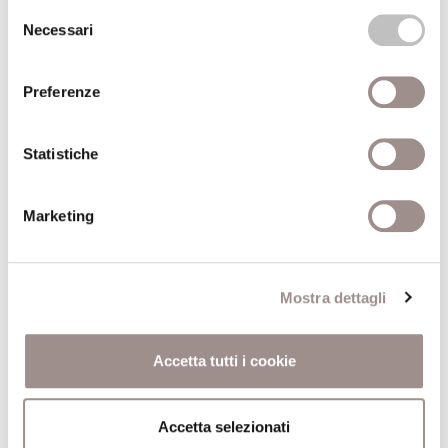
Autore
Giorgio Agamben
Selezione
Necessari
del
consenso
Anno pubblicazione
1996
Preferenze
Recensito da
Roberto Grandi
Statistiche
Anno recensione
1997
Comune
Torino
Marketing
Pagine
110
Mostra dettagli
Editore
Boringhieri
Accetta tutti i cookie
Trova il volume alla Biblioteca San Carlo
Accetta selezionati