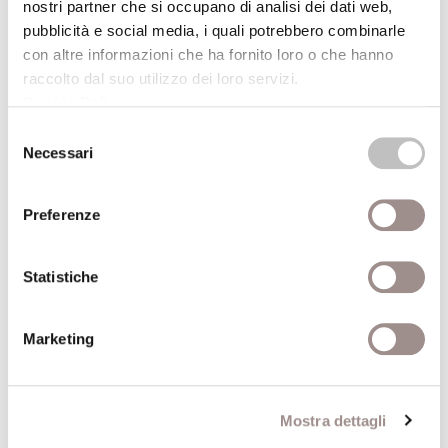
Dati aggiuntivi
nostri partner che si occupano di analisi dei dati web,
pubblicità e social media, i quali potrebbero combinarle
con altre informazioni che ha fornito loro o che hanno
Emanuele Severino
raccolto dal suo utilizzo dei loro servizi.
Professore di Ontologia
Cookie Policy
.
Autore
fondamentale -
Selezione
Università Vita-Salute san
Necessari
del
Raffaele di Milano
consenso
Anno
2007
Preferenze
pubblicazione
Statistiche
Recensito da
Roberto Franzini Tibaldeo
Marketing
Anno
2008
recensione
ISBN
9788845922046
Mostra dettagli