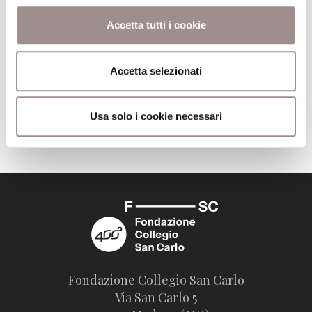
Comune
Milano
Accetta tutti i cookie
Pagine
699
Editore
Adelphi
Accetta selezionati
Usa solo i cookie necessari
Trova il volume alla Biblioteca San Carlo
Fondazione Collegio San Carlo
Via San Carlo 5