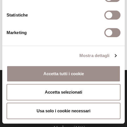
Comune
Roma-Bari
Pagine
XVI+240
Statistiche
Editore
Laterza
Marketing
Trova il volume alla Biblioteca San Carlo
Mostra dettagli
Accetta tutti i cookie
Accetta selezionati
Usa solo i cookie necessari
Fondazione Collegio San Carlo
Via San Carlo 5