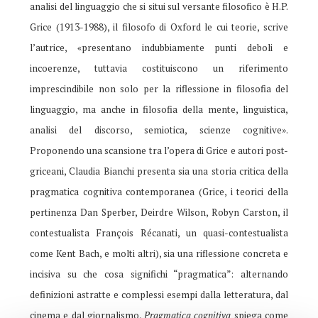
analisi del linguaggio che si situi sul versante filosofico è H.P.
Grice (1913-1988), il filosofo di Oxford le cui teorie, scrive
l’autrice, «presentano indubbiamente punti deboli e
incoerenze, tuttavia costituiscono un riferimento
imprescindibile non solo per la riflessione in filosofia del
linguaggio, ma anche in filosofia della mente, linguistica,
analisi del discorso, semiotica, scienze cognitive».
Proponendo una scansione tra l’opera di Grice e autori post-
griceani, Claudia Bianchi presenta sia una storia critica della
pragmatica cognitiva contemporanea (Grice, i teorici della
pertinenza Dan Sperber, Deirdre Wilson, Robyn Carston, il
contestualista François Récanati, un quasi-contestualista
come Kent Bach, e molti altri), sia una riflessione concreta e
incisiva su che cosa significhi “pragmatica”: alternando
definizioni astratte e complessi esempi dalla letteratura, dal
cinema e dal giornalismo,
Pragmatica cognitiva
spiega come