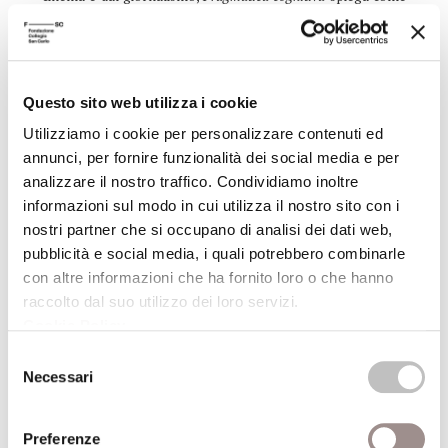
e perché non bastino una “sintassi” e una “semantica” né per
definire il linguaggio né per esprimersi.
Dati aggiuntivi
Questo sito web utilizza i cookie
Utilizziamo i cookie per personalizzare contenuti ed
annunci, per fornire funzionalità dei social media e per
Autore
Claudia Bianchi
analizzare il nostro traffico. Condividiamo inoltre
informazioni sul modo in cui utilizza il nostro sito con i
Anno
2009
nostri partner che si occupano di analisi dei dati web,
pubblicazione
pubblicità e social media, i quali potrebbero combinarle
con altre informazioni che ha fornito loro o che hanno
Lodovica Maria
Recensito da
raccolto dal suo utilizzo dei loro servizi.
Zanet
Cookie Policy
.
Selezione
Anno recensione
2009
Necessari
del
consenso
ISBN
9788842088608
Preferenze