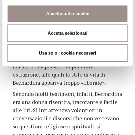
sue doti carismatiche e chi invece le
considerava il frutto di un’impostura,
Accetta tutti i cookie
attribuendo a Bernardina quei tratti che in
un passato recente sarebbero stati
considerati tipici delle donne accusate di
Accetta selezionati
stregoneria e di contatti col demonio. Tale
pessima reputazione era condivisa non
Usa solo i cookie necessari
soltanto dalle famiglie notabili della città,
ma anche da persone di più umile
estrazione, alle quali lo stile di vita di
Bernardina appariva troppo «liberale».
Secondo molti testimoni, infatti, Bernardina
era una donna risentita, tracotante e facile
alle liti. Si intratteneva volentieri in
conversazioni e discorsi che non vertevano
su questioni religiose o spirituali, si
comunicava spesso senza prima confessarsi