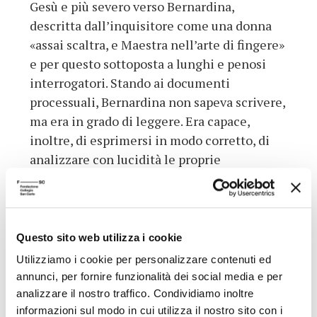
Gesù e più severo verso Bernardina,
descritta dall’inquisitore come una donna
«assai scaltra, e Maestra nell’arte di fingere»
e per questo sottoposta a lunghi e penosi
interrogatori. Stando ai documenti
processuali, Bernardina non sapeva scrivere,
ma era in grado di leggere. Era capace,
inoltre, di esprimersi in modo corretto, di
analizzare con lucidità le proprie
esperienze estatiche e di descriverle anche
facendo riferimento agli stilemi della
letteratura mistica e agiografica femminile,
con la quale doveva aver acquisito una
Questo sito web utilizza i cookie
discreta familiarità per via diretta e
Utilizziamo i cookie per personalizzare contenuti ed
indiretta: i suoi modelli erano Teresa
annunci, per fornire funzionalità dei social media e per
d’Ávila, Maria Maddalena de’ Pazzi e
analizzare il nostro traffico. Condividiamo inoltre
Caterina da Siena. Nel processo, molti
informazioni sul modo in cui utilizza il nostro sito con i