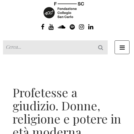
Toggl
navig
Profetesse a
giudizio. Donne,
religione e potere in
età moderna