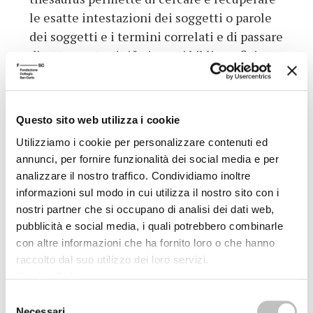
le esatte intestazioni dei soggetti o parole
dei soggetti e i termini correlati e di passare
direttamente ai riferimenti bibliografici
legati alla intestazione di soggetto
prescelta. Il software utilizzato dall’ATLA è
particolarmente evoluto e potente, pur
Questo sito web utilizza i cookie
mantenendo un approccio amichevole per
Utilizziamo i cookie per personalizzare contenuti ed
l’utente. Data la grande autorevolezza
annunci, per fornire funzionalità dei social media e per
dell’Ente che produce la base dati il
analizzare il nostro traffico. Condividiamo inoltre
thesaurus dei soggetti e dei nomi personali
informazioni sul modo in cui utilizza il nostro sito con i
(ricco di 20.000 intestazioni accettate) è
nostri partner che si occupano di analisi dei dati web,
anche un fondamentale strumento di lavoro
pubblicità e social media, i quali potrebbero combinarle
per bibliotecari e ricercatori di queste
con altre informazioni che ha fornito loro o che hanno
raccolto dal suo utilizzo dei loro servizi.
discipline.
Cookie Policy
.
Dati aggiuntivi
Selezione
Necessari