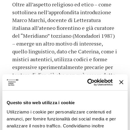
Oltre all’aspetto religioso ed etico – come
sottolinea nell’approfondita introduzione
Marco Marchi, docente di Letteratura
italiana all’ateneo fiorentino e già curatore
del “Meridiano” tozziano (Mondadori 1987)
– emerge un altro motivo di interesse,
quello linguistico, dato che Caterina, come i
mistici autentici, utilizza codici e forme
espressive sperimentalmente precarie per
tentare di dire ciò che non può essere detto,
l’ineffabile che urge nell’esperienza
estatica. Di qui, l’impiego costante di figure
retoriche quali antitesi, ossimori, paradossi,
Questo sito web utilizza i cookie
e soprattutto le metafore, alcune delle quali
Utilizziamo i cookie per personalizzare contenuti ed
sembrano affascinare particolarmente
annunci, per fornire funzionalità dei social media e per
Tozzi: “la nuvola dell’amor proprio”, “la
analizzare il nostro traffico. Condividiamo inoltre
spugna del cuore”, “il coltello dell’odio”, “la