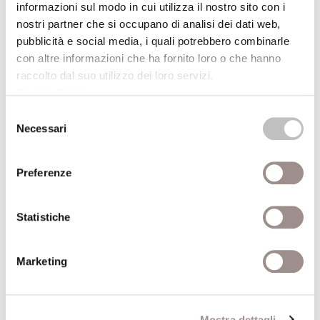
informazioni sul modo in cui utilizza il nostro sito con i
bottiga del costato”.
nostri partner che si occupano di analisi dei dati web,
pubblicità e social media, i quali potrebbero combinarle
Dati aggiuntivi
con altre informazioni che ha fornito loro o che hanno
raccolto dal suo utilizzo dei loro servizi.
Cookie Policy
.
A cura di
Federigo Tozzi
Selezione
Necessari
Anno
1996
del
consenso
pubblicazione
Preferenze
Brunetto Salvarani
Professore di Missiologia
Statistiche
e Teologia del dialogo -
Recensito da
Facoltà Teologica
dell'Emilia Romagna,
Marketing
Bologna
Anno
1997
Mostra dettagli