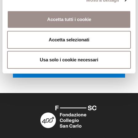
recensione
Comune
Firenze
Accetta tutti i cookie
Pagine
186
Accetta selezionati
Editore
Le Lettere
Usa solo i cookie necessari
Trova il volume alla Biblioteca San Carlo