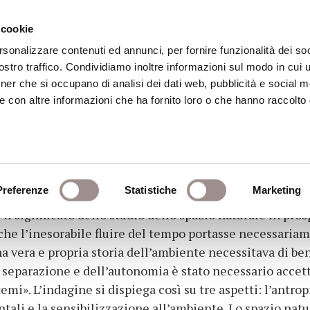
 cookie
rsonalizzare contenuti ed annunci, per fornire funzionalità dei soc
stro traffico. Condividiamo inoltre informazioni sul modo in cui ut
eca
Centro Culturale
Centro Studi Religi
tner che si occupano di analisi dei dati web, pubblicità e social m
e con altre informazioni che ha fornito loro o che hanno raccolto
nte europeo
Preferenze
Statistiche
Marketing
il significato dello studio dello spazio naturale in pros
he l’inesorabile fluire del tempo portasse necessariame
 vera e propria storia dell’ambiente necessitava di ben 
eparazione e dell’autonomia è stato necessario accetta
temi». L’indagine si dispiega così su tre aspetti: l’antr
entali e la sensibilizzazione all’ambiente. Lo spazio na