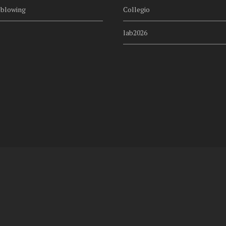
eblowing
Collegio
lab2026