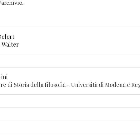
’archivio.
Delort
s Walter
tini
re di Storia della filosofia - Università di Modena e Re