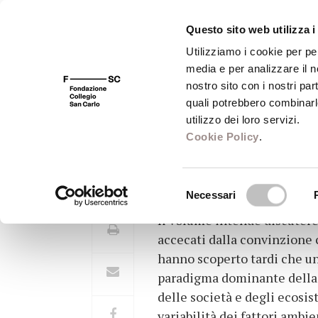
Questo sito web utilizza i
Utilizziamo i cookie per pe
media e per analizzare il no
FSC 400
Fondazione
Bibliot
nostro sito con i nostri par
quali potrebbero combinarl
utilizzo dei loro servizi.
Cookie Policy
.
Storia dell'ambie
Selezione
Necessari
del
Il volume intende discutere 
consenso
accecati dalla convinzione c
hanno scoperto tardi che una
paradigma dominante della s
delle società e degli ecosis
variabilità dei fattori ambi