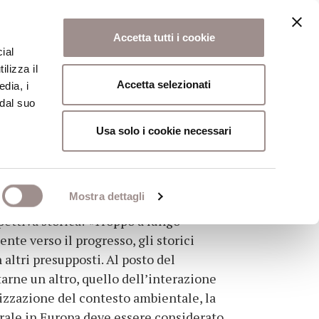
Accetta tutti i cookie
ial
ilizza il
osi
Collegio
Scuola Alti Studi
Accetta selezionati
edia, i
 dal suo
Usa solo i cookie necessari
Mostra dettagli
pettiva storica: «Troppo a lungo
nte verso il progresso, gli storici
altri presupposti. Al posto del
rne un altro, quello dell’interazione
opizzazione del contesto ambientale, la
turale in Europa deve essere considerato