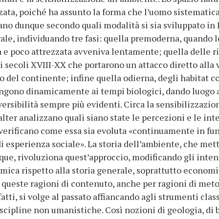
ata, poiché ha assunto la forma che l’uomo sistemati
zano dunque secondo quali modalità si sia sviluppato in
ale, individuando tre fasi: quella premoderna, quando l
 poco attrezzata avveniva lentamente; quella delle rivo
 secoli XVIII-XX che portarono un attacco diretto alla
 del continente; infine quella odierna, degli habitat co
ngono dinamicamente ai tempi biologici, dando luogo a
ersibilità sempre più evidenti. Circa la sensibilizzazio
alter analizzano quali siano state le percezioni e le int
e verificano come essa sia evoluta «continuamente in f
 esperienza sociale». La storia dell’ambiente, che mette
ue, rivoluziona quest’approccio, modificando gli intenti
mica rispetto alla storia generale, soprattutto economi
a queste ragioni di contenuto, anche per ragioni di meto
fatti, si volge al passato affiancando agli strumenti class
scipline non umanistiche. Così nozioni di geologia, di b