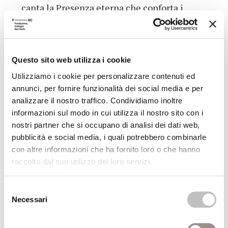
canta la Presenza eterna che conforta i
pellegrini e gli abitatori del tempo”. Si può
convenire allora che la poesia può colmare
quella nostalgia d’infinito che alberga nel
Questo sito web utilizza i cookie
cuore di questo fine millennio e che la
propria voce può far scomparire “l’aridità e il
Utilizziamo i cookie per personalizzare contenuti ed
annunci, per fornire funzionalità dei social media e per
deserto” in tanti cuori.
analizzare il nostro traffico. Condividiamo inoltre
Dati aggiuntivi
informazioni sul modo in cui utilizza il nostro sito con i
nostri partner che si occupano di analisi dei dati web,
pubblicità e social media, i quali potrebbero combinarle
Autore
Paolo Pifano
con altre informazioni che ha fornito loro o che hanno
raccolto dal suo utilizzo dei loro servizi.
Anno pubblicazione
1995
Cookie Policy
.
Selezione
Recensito da
Luciano Grandi
Necessari
del
consenso
Anno recensione
1995