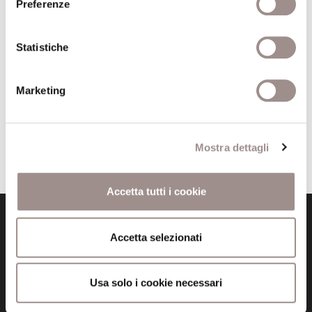
Preferenze
Comune
Roma
Statistiche
Pagine
91-98
Editore
Asprenas vol.42
Marketing
Trova il volume alla Biblioteca San Carlo
Mostra dettagli
Accetta tutti i cookie
Accetta selezionati
Usa solo i cookie necessari
Fondazione Collegio San Carlo