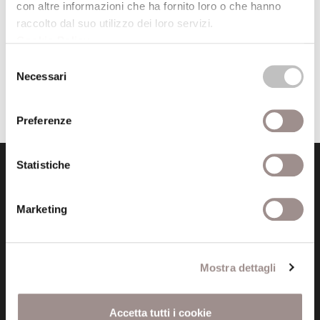
con altre informazioni che ha fornito loro o che hanno
raccolto dal suo utilizzo dei loro servizi.
Cookie Policy
.
Visita la Fondazione
Selezione
Necessari
del
consenso
Preferenze
Statistiche
Marketing
Fondazione Collegio San Carlo
Mostra dettagli
Via San Carlo 5
41121 Modena (MO)
P.I. 00641060363
Accetta tutti i cookie