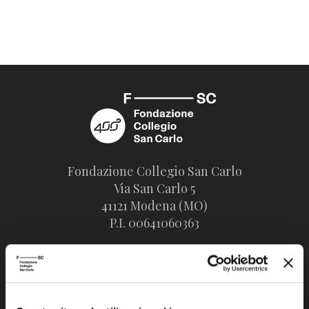
Fondazione Collegio San Carlo
Via San Carlo 5
41121 Modena (MO)
P.I. 00641060363
tel. 059.421211
info@fondazionesancarlo.it