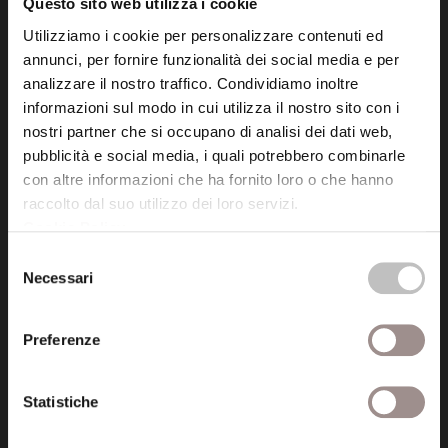
Questo sito web utilizza i cookie
Posta certificata (PEC)
Utilizziamo i cookie per personalizzare contenuti ed
fondazionecollegiosancarlo@legalmail.it
annunci, per fornire funzionalità dei social media e per
analizzare il nostro traffico. Condividiamo inoltre
informazioni sul modo in cui utilizza il nostro sito con i
Seguici
nostri partner che si occupano di analisi dei dati web,
pubblicità e social media, i quali potrebbero combinarle
con altre informazioni che ha fornito loro o che hanno
raccolto dal suo utilizzo dei loro servizi.
Cookie Policy
.
Informazioni
Selezione
Amministrazione trasparente
Necessari
del
consenso
Certificazioni
Preferenze
Cookie policy
Statistiche
Privacy