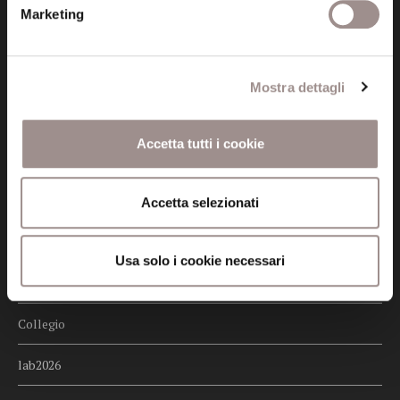
Credits
Marketing
Whistleblowing
Mostra dettagli
Menu
Fondazione
Accetta tutti i cookie
Biblioteca
Centro Culturale
Accetta selezionati
Centro Studi Religiosi
Usa solo i cookie necessari
Scuola Alti Studi
Collegio
lab2026