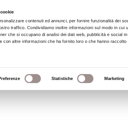
 cookie
rsonalizzare contenuti ed annunci, per fornire funzionalità dei soc
stro traffico. Condividiamo inoltre informazioni sul modo in cui ut
eca
Centro Culturale
Centro Studi Religi
tner che si occupano di analisi dei dati web, pubblicità e social m
e con altre informazioni che ha fornito loro o che hanno raccolto
cuola 2003
Preferenze
Statistiche
Marketing