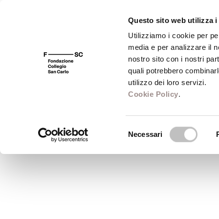
Questo sito web utilizza i
Utilizziamo i cookie per pe
media e per analizzare il no
FSC 400
Fondazione
Bibliot
nostro sito con i nostri par
quali potrebbero combinarl
Temi: Le conferenze della S
utilizzo dei loro servizi.
Cookie Policy
.
Le conferenze della Scuola 2003
Selezione
Scuola Alti Studi
Necessari
del
febbraio - maggio 2003
consenso