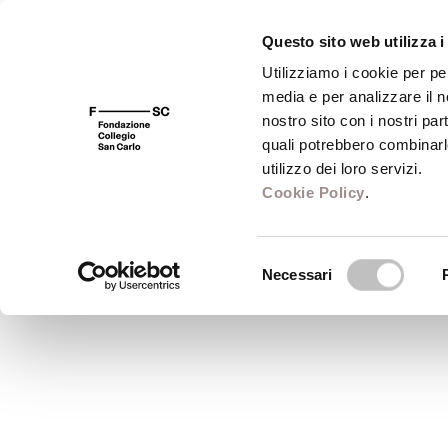
Questo sito web utilizza i
Utilizziamo i cookie per pe
media e per analizzare il no
FSC 400
Fondazione
Bibliot
nostro sito con i nostri par
quali potrebbero combinarl
Temi: Le conferenze della S
utilizzo dei loro servizi.
Cookie Policy
.
Le conferenze della Scuola 2015
Selezione
Scuola Alti Studi
Necessari
del
marzo - settembre 2015
consenso