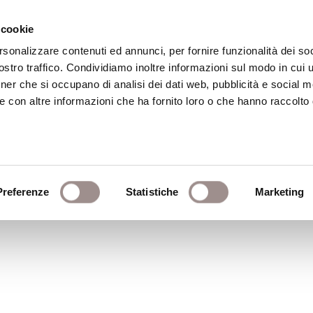
 cookie
rsonalizzare contenuti ed annunci, per fornire funzionalità dei soc
stro traffico. Condividiamo inoltre informazioni sul modo in cui ut
eca
Centro Culturale
Centro Studi Religi
tner che si occupano di analisi dei dati web, pubblicità e social m
e con altre informazioni che ha fornito loro o che hanno raccolto
cuola 2015
Preferenze
Statistiche
Marketing