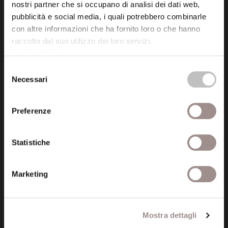
41121 Modena (MO)
nostri partner che si occupano di analisi dei dati web,
P.I. 00641060363
pubblicità e social media, i quali potrebbero combinarle
con altre informazioni che ha fornito loro o che hanno
raccolto dal suo utilizzo dei loro servizi.
tel. 059.421211
Cookie Policy
.
info@fondazionesancarlo.it
Selezione
Necessari
del
consenso
Posta certificata (PEC)
fondazionecollegiosancarlo@legalmail.it
Preferenze
Statistiche
Seguici
Marketing
Informazioni
Mostra dettagli
Amministrazione trasparente