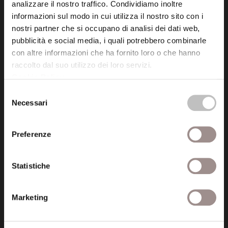
analizzare il nostro traffico. Condividiamo inoltre
informazioni sul modo in cui utilizza il nostro sito con i
Fondazione Collegio San Carlo
nostri partner che si occupano di analisi dei dati web,
Via San Carlo 5
pubblicità e social media, i quali potrebbero combinarle
41121 Modena (MO)
con altre informazioni che ha fornito loro o che hanno
P.I. 00641060363
raccolto dal suo utilizzo dei loro servizi.
Cookie Policy
.
Selezione
tel. 059.421211
Necessari
del
info@fondazionesancarlo.it
consenso
Preferenze
Posta certificata (PEC)
fondazionecollegiosancarlo@legalmail.it
Statistiche
Seguici
Marketing