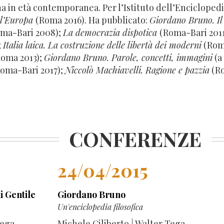
ana in età contemporanea. Per l’Istituto dell’Enciclopedi
e l’Europa
(Roma 2016). Ha pubblicato:
Giordano Bruno. Il 
oma-Bari 2008);
La democrazia dispotica
(Roma-Bari 2011
;
Italia laica. La costruzione delle libertà dei moderni
(Roma
 Roma 2013);
Giordano Bruno. Parole, concetti, immagini
(a 
oma-Bari 2017);
Niccolò Machiavelli. Ragione e pazzia
(Ro
CONFERENZE
24/04/2015
i Gentile
Giordano Bruno
Un'enciclopedia filosofica
Tega
Michele Ciliberto | Walter Tega