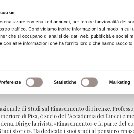
 cookie
rsonalizzare contenuti ed annunci, per fornire funzionalità dei soc
stro traffico. Condividiamo inoltre informazioni sul modo in cui ut
eca
Centro Culturale
Centro Studi Religi
tner che si occupano di analisi dei dati web, pubblicità e social m
e con altre informazioni che ha fornito loro o che hanno raccolto
Preferenze
Statistiche
Marketing
 di Studi sul Rinascimento, Firenze
azionale di Studi sul Rinascimento di Firenze. Professor
periore di Pisa, è socio dell’Accademia dei Lincei e m
na. Dirige la rivista «Rinascimento» e fa parte del com
«Studi storici». Ha dedicato i suoi studi al pensiero rinas