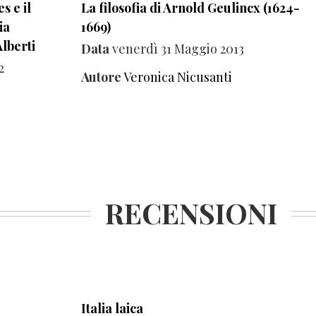
s e il
La filosofia di Arnold Geulincx (1624-
ia
1669)
Alberti
Data
venerdì 31 Maggio 2013
2
Autore
Veronica Nicusanti
RECENSIONI
Italia laica