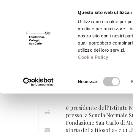
Questo sito web utilizza i
Utilizziamo i cookie per pe
media e per analizzare il no
FSC 400
Fondazione
Bibliot
nostro sito con i nostri par
quali potrebbero combinarl
utilizzo dei loro servizi.
Cookie Policy
.
Michele Ciliberto
Selezione
Necessari
Presidente - Istituto Nazionale
del
consenso
è presidente dell’Istituto N
presso la Scuola Normale Su
Fondazione San Carlo di Mode
storia della filosofia» e di 