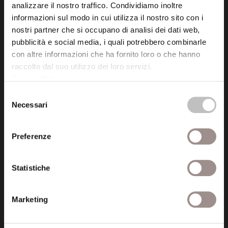
analizzare il nostro traffico. Condividiamo inoltre
informazioni sul modo in cui utilizza il nostro sito con i
Fondazione Collegio San Carlo
nostri partner che si occupano di analisi dei dati web,
Via San Carlo 5
pubblicità e social media, i quali potrebbero combinarle
41121 Modena (MO)
con altre informazioni che ha fornito loro o che hanno
P.I. 00641060363
raccolto dal suo utilizzo dei loro servizi.
Cookie Policy
.
Selezione
tel. 059.421211
Necessari
del
info@fondazionesancarlo.it
consenso
Preferenze
Posta certificata (PEC)
fondazionecollegiosancarlo@legalmail.it
Statistiche
Seguici
Marketing