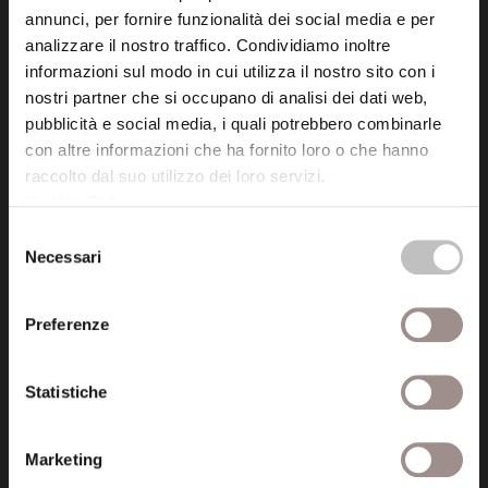
annunci, per fornire funzionalità dei social media e per
analizzare il nostro traffico. Condividiamo inoltre
informazioni sul modo in cui utilizza il nostro sito con i
nostri partner che si occupano di analisi dei dati web,
pubblicità e social media, i quali potrebbero combinarle
Fondazione Collegio San Carlo
con altre informazioni che ha fornito loro o che hanno
Via San Carlo 5
raccolto dal suo utilizzo dei loro servizi.
41121 Modena (MO)
Cookie Policy
.
P.I. 00641060363
Selezione
Necessari
del
tel. 059.421211
consenso
info@fondazionesancarlo.it
Preferenze
Posta certificata (PEC)
Statistiche
fondazionecollegiosancarlo@legalmail.it
Marketing
Seguici