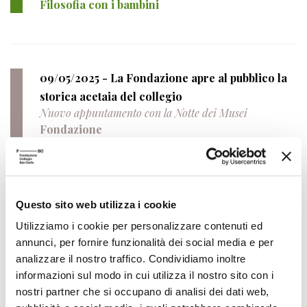
Filosofia con i bambini
09/05/2025 - La Fondazione apre al pubblico la
storica acetaia del collegio
Nuovo appuntamento con la Notte dei Musei
Fondazione
06/05/2025 - Nuovi appuntamenti con
Questo sito web utilizza i cookie
FilosoFare
Utilizziamo i cookie per personalizzare contenuti ed
Sabato 10 maggio i nuovi laboratori per bambini dai 4
annunci, per fornire funzionalità dei social media e per
ai 10 anni in quattro comuni modenesi
analizzare il nostro traffico. Condividiamo inoltre
Filosofia con i bambini
informazioni sul modo in cui utilizza il nostro sito con i
nostri partner che si occupano di analisi dei dati web,