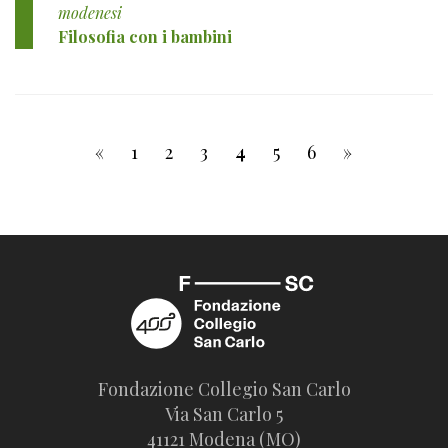
modenesi
Filosofia con i bambini
«
1
2
3
4
5
6
»
Fondazione Collegio San Carlo
Via San Carlo 5
41121 Modena (MO)