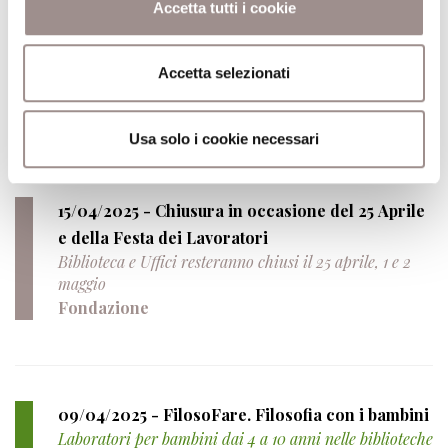
Accetta tutti i cookie
28/04/2025 - Torna FilosoFare
Domenica 4 maggio i nuovi laboratori per bambini dai
Accetta selezionati
4 ai 10 anni al Castello dei Ragazzi di Carpi
Filosofia con i bambini
Usa solo i cookie necessari
15/04/2025 - Chiusura in occasione del 25 Aprile
e della Festa dei Lavoratori
Biblioteca e Uffici resteranno chiusi il 25 aprile, 1 e 2
maggio
Fondazione
09/04/2025 - FilosoFare. Filosofia con i bambini
Laboratori per bambini dai 4 a 10 anni nelle biblioteche