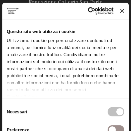
Fondazione Collegio San Carlo
Via San Carlo 5
41121 Modena (MO)
P.I. 00641060363
Questo sito web utilizza i cookie
Utilizziamo i cookie per personalizzare contenuti ed
tel. 059.421211
annunci, per fornire funzionalità dei social media e per
info@fondazionesancarlo.it
analizzare il nostro traffico. Condividiamo inoltre
informazioni sul modo in cui utilizza il nostro sito con i
nostri partner che si occupano di analisi dei dati web,
Posta certificata (PEC)
pubblicità e social media, i quali potrebbero combinarle
fondazionecollegiosancarlo@legalmail.it
con altre informazioni che ha fornito loro o che hanno
raccolto dal suo utilizzo dei loro servizi.
Seguici
Cookie Policy
.
Selezione
Necessari
del
consenso
Preferenze
Informazioni