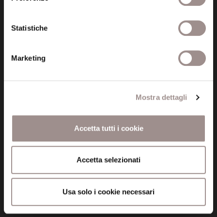
Amministrazione trasparente
Statistiche
Certificazioni
Marketing
Cookie policy
Privacy
Mostra dettagli
Credits
Whistleblowing
Accetta tutti i cookie
Menu
Accetta selezionati
Fondazione
Biblioteca
Usa solo i cookie necessari
Centro Culturale