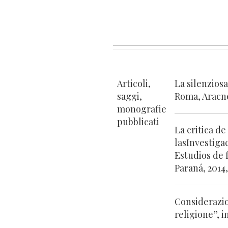
Articoli,
La silenzios
saggi,
Roma, Aracne
monografie
pubblicati
La critica de
lasInvestigac
Estudios de
Paraná, 2014,
Considerazio
religione”, in