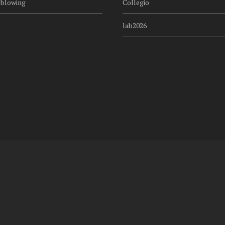
eblowing
Collegio
lab2026