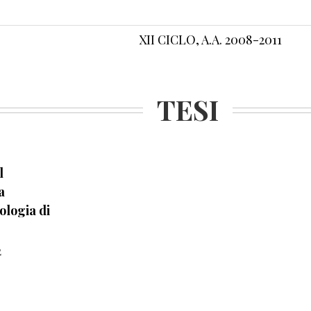
XII CICLO, A.A. 2008-2011
TESI
l
a
logia di
2