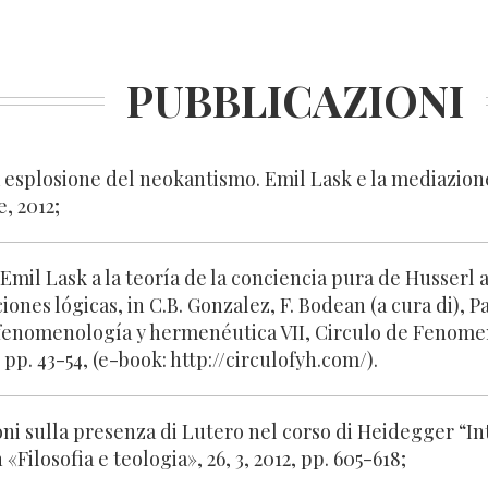
PUBBLICAZIONI
a esplosione del neokantismo. Emil Lask e la mediazion
, 2012;
 Emil Lask a la teoría de la conciencia pura de Husserl a
iones lógicas, in C.B. Gonzalez, F. Bodean (a cura di), 
 fenomenología y hermenéutica VII, Circulo de Fenome
 pp. 43-54, (e-book: http://circulofyh.com/).
ni sulla presenza di Lutero nel corso di Heidegger “I
 «Filosofia e teologia», 26, 3, 2012, pp. 605-618;