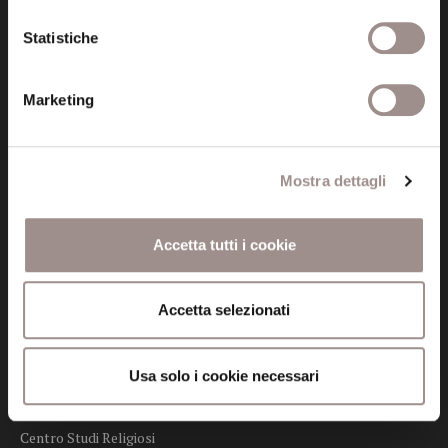
Certificazioni
Statistiche
Cookie policy
Marketing
Privacy
Credits
Mostra dettagli
Whistleblowing
Accetta tutti i cookie
Menu
Fondazione
Accetta selezionati
Biblioteca
Usa solo i cookie necessari
Centro Culturale
Centro Studi Religiosi