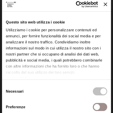
41121 Modena (MO)
P.I. 00641060363
Questo sito web utilizza i cookie
tel. 059.421211
Utilizziamo i cookie per personalizzare contenuti ed
info@fondazionesancarlo.it
annunci, per fornire funzionalità dei social media e per
analizzare il nostro traffico. Condividiamo inoltre
informazioni sul modo in cui utilizza il nostro sito con i
Posta certificata (PEC)
nostri partner che si occupano di analisi dei dati web,
fondazionecollegiosancarlo@legalmail.it
pubblicità e social media, i quali potrebbero combinarle
con altre informazioni che ha fornito loro o che hanno
raccolto dal suo utilizzo dei loro servizi.
Seguici
Cookie Policy
.
Selezione
Necessari
del
consenso
Informazioni
Preferenze
Amministrazione trasparente