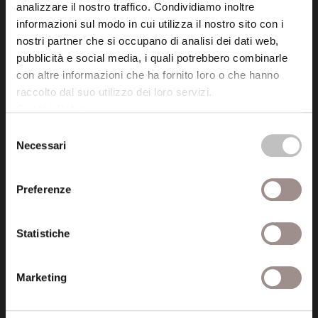
analizzare il nostro traffico. Condividiamo inoltre
informazioni sul modo in cui utilizza il nostro sito con i
Fondazione Collegio San Carlo
nostri partner che si occupano di analisi dei dati web,
Via San Carlo 5
pubblicità e social media, i quali potrebbero combinarle
41121 Modena (MO)
con altre informazioni che ha fornito loro o che hanno
P.I. 00641060363
raccolto dal suo utilizzo dei loro servizi.
Cookie Policy
.
Selezione
tel. 059.421211
Necessari
del
info@fondazionesancarlo.it
consenso
Preferenze
Posta certificata (PEC)
fondazionecollegiosancarlo@legalmail.it
Statistiche
Seguici
Marketing