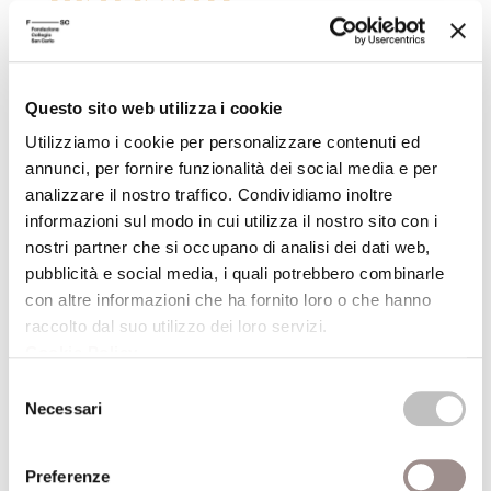
Filosofia nella pittura
Reinhard Brandt
Questo sito web utilizza i cookie
Scuola Alti Studi
Utilizziamo i cookie per personalizzare contenuti ed
annunci, per fornire funzionalità dei social media e per
analizzare il nostro traffico. Condividiamo inoltre
informazioni sul modo in cui utilizza il nostro sito con i
nostri partner che si occupano di analisi dei dati web,
pubblicità e social media, i quali potrebbero combinarle
07/06/2011
con altre informazioni che ha fornito loro o che hanno
raccolto dal suo utilizzo dei loro servizi.
Cookie Policy
.
L'image dans la pensée antique et médiévale
Selezione
Anca Vasiliu
Necessari
del
Scuola Alti Studi
consenso
Preferenze