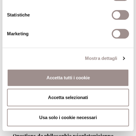
Statistiche
15/06/2011
Marketing
Come si ragiona in filosofia
Dario Antiseri
Mostra dettagli
Scuola Alti Studi
Accetta tutti i cookie
Accetta selezionati
20/06/2011
Usa solo i cookie necessari
Questions de philosophie néoplatonicienne