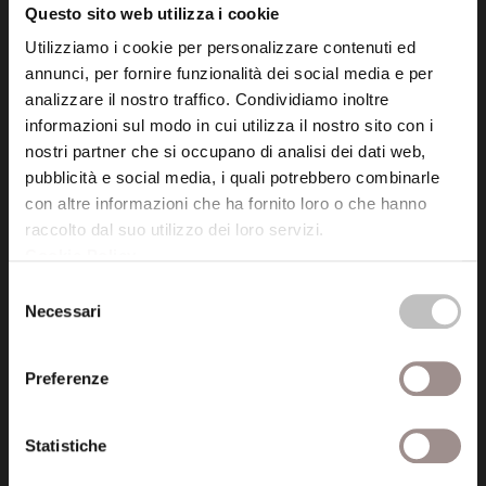
Questo sito web utilizza i cookie
Utilizziamo i cookie per personalizzare contenuti ed
Posta certificata (PEC)
annunci, per fornire funzionalità dei social media e per
fondazionecollegiosancarlo@legalmail.it
analizzare il nostro traffico. Condividiamo inoltre
informazioni sul modo in cui utilizza il nostro sito con i
Seguici
nostri partner che si occupano di analisi dei dati web,
pubblicità e social media, i quali potrebbero combinarle
con altre informazioni che ha fornito loro o che hanno
raccolto dal suo utilizzo dei loro servizi.
Cookie Policy
.
Informazioni
Selezione
Necessari
Amministrazione trasparente
del
consenso
Certificazioni
Preferenze
Cookie policy
Statistiche
Privacy