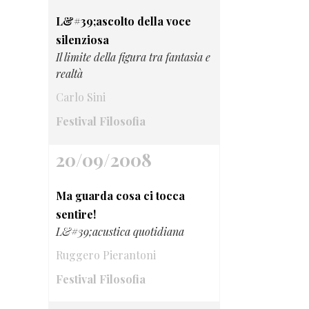
L&#39;ascolto della voce
silenziosa
Il limite della figura tra fantasia e
realtà
Carlo Sini
Festival Filosofia
20/09/2008
Ma guarda cosa ci tocca
sentire!
L&#39;acustica quotidiana
Ruggero Pierantoni
Festival Filosofia