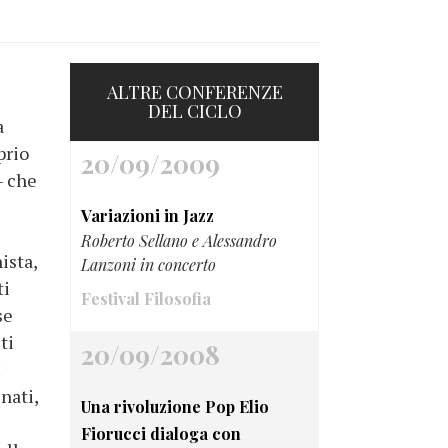
ALTRE CONFERENZE
DEL CICLO
a
prio
20/09/2009
– che
Variazioni in Jazz
Roberto Sellano e Alessandro
ista,
Lanzoni in concerto
ti
Festival Filosofia
se
ti
20/09/2008
I
nati,
Una rivoluzione Pop Elio
Fiorucci dialoga con