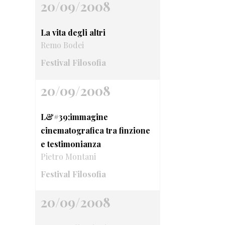
20/09/2008
La vita degli altri
Remo Bodei
Festival Filosofia
20/09/2008
L&#39;immagine
cinematografica tra finzione
e testimonianza
Pietro Montani
Festival Filosofia
20/09/2008