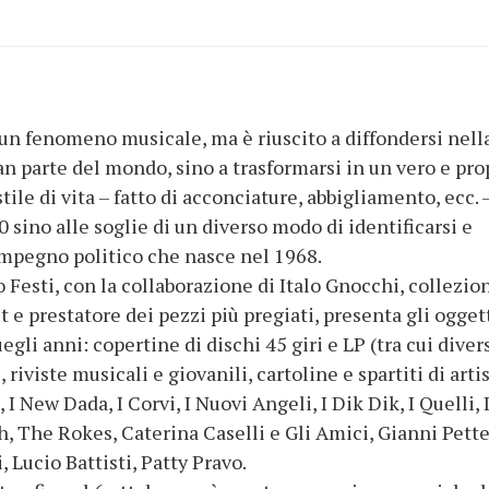
 un fenomeno musicale, ma è riuscito a diffondersi nell
an parte del mondo, sino a trasformarsi in un vero e pro
le di vita – fatto di acconciature, abbigliamento, ecc. 
0 sino alle soglie di un diverso modo di identificarsi e
’impegno politico che nasce nel 1968.
 Festi, con la collaborazione di Italo Gnocchi, collezion
t e prestatore dei pezzi più pregiati, presenta gli ogget
gli anni: copertine di dischi 45 giri e LP (tra cui diver
, riviste musicali e giovanili, cartoline e spartiti di artis
4, I New Dada, I Corvi, I Nuovi Angeli, I Dik Dik, I Quelli, 
h, The Rokes, Caterina Caselli e Gli Amici, Gianni Pette
 Lucio Battisti, Patty Pravo.