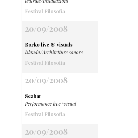
teatrale/Installazioni
Festival Filosofia
20/09/2008
Borko live & visuals
Islanda/Architetture sonore
Festival Filosofia
20/09/2008
Seabar
Performance live+visual
Festival Filosofia
20/09/2008