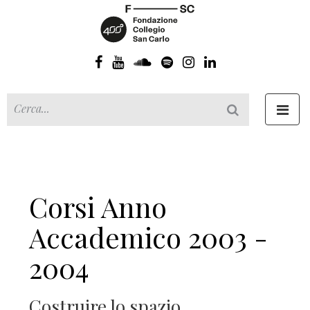
Toggl
navig
Corsi Anno
Accademico 2003 -
2004
Costruire lo spazio