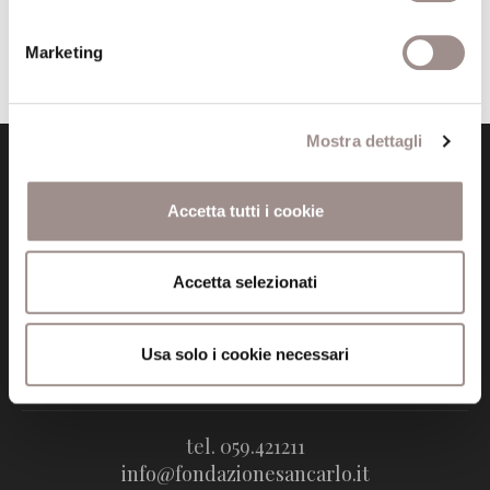
Torna all'archivio conferenze
Marketing
Mostra dettagli
Accetta tutti i cookie
Accetta selezionati
Fondazione Collegio San Carlo
Via San Carlo 5
41121 Modena (MO)
Usa solo i cookie necessari
P.I. 00641060363
tel. 059.421211
info@fondazionesancarlo.it