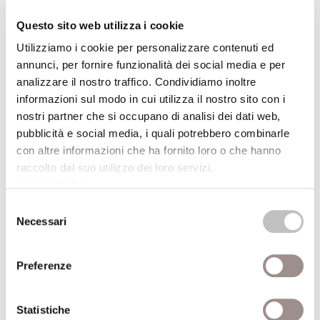
Aleida Assmann
Questo sito web utilizza i cookie
Scuola Alti Studi
Utilizziamo i cookie per personalizzare contenuti ed
annunci, per fornire funzionalità dei social media e per
08/03/2004
analizzare il nostro traffico. Condividiamo inoltre
informazioni sul modo in cui utilizza il nostro sito con i
Da Averroè a Meister Eckhart
nostri partner che si occupano di analisi dei dati web,
Filosofia araba e speculazione mistica tedesca
pubblicità e social media, i quali potrebbero combinarle
con altre informazioni che ha fornito loro o che hanno
Kurt Flasch
raccolto dal suo utilizzo dei loro servizi.
Scuola Alti Studi
Cookie Policy
.
Selezione
17/02/2004
Necessari
del
consenso
Jewish Kabbalah and Italian Renaissance
Preferenze
Moshe Idel
Scuola Alti Studi
Statistiche