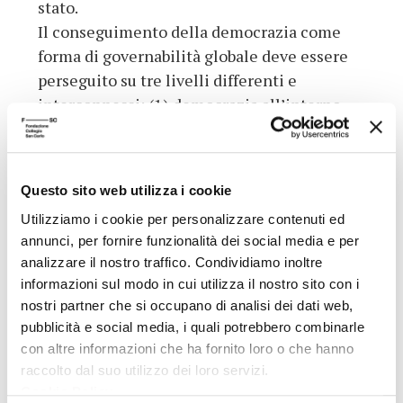
stato.
Il conseguimento della democrazia come
forma di governabilità globale deve essere
perseguito su tre livelli differenti e
interconnessi: (1) democrazia all’interno
degli stati, (2) democrazia nei rapporti tra
stati, (3) democrazia a livello globale.
(da Daniele Archibugi,
La democrazia
Questo sito web utilizza i cookie
cosmopolitica,
Trieste, Asterios Editore,
Utilizziamo i cookie per personalizzare contenuti ed
2000, pp. 19-20)*
annunci, per fornire funzionalità dei social media e per
Riferimenti Bibliografici
analizzare il nostro traffico. Condividiamo inoltre
informazioni sul modo in cui utilizza il nostro sito con i
D. Archibugi (et al.),
Cosmopolis. È possibile
nostri partner che si occupano di analisi dei dati web,
un governo sovranazionale?
, Roma,
pubblicità e social media, i quali potrebbero combinarle
Manifestolibri, 1993;* J. Habermas,
La
con altre informazioni che ha fornito loro o che hanno
costellazione postnazionale
, Milano,
raccolto dal suo utilizzo dei loro servizi.
Feltrinelli, 1999;* D. Held,
Modelli di
Cookie Policy
.