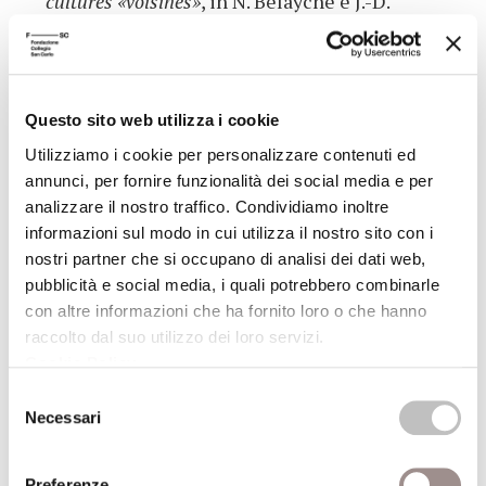
cultures «voisines»
, in N. Belayche e J.-D.
Dubois, a cura di,
L’oiseau et le poisson.
Cohabitations religieuses dans les mondes grec
et romain
, Paris, PUPS, 2011, pp. 187-197)*
Questo sito web utilizza i cookie
Utilizziamo i cookie per personalizzare contenuti ed
(*) I titoli contrassegnati con l'asterisco sono disponibili, o in
annunci, per fornire funzionalità dei social media e per
corso di acquisizione, per la consultazione e il prestito presso
analizzare il nostro traffico. Condividiamo inoltre
la Biblioteca della Fondazione Collegio San Carlo (lun.-ven. 9-
informazioni sul modo in cui utilizza il nostro sito con i
19)
nostri partner che si occupano di analisi dei dati web,
pubblicità e social media, i quali potrebbero combinarle
Presso la sede della Biblioteca, dopo una settimana dalla data
con altre informazioni che ha fornito loro o che hanno
della conferenza, è possibile ascoltarne la registrazione.
raccolto dal suo utilizzo dei loro servizi.
Cookie Policy
.
Selezione
ALTRE CONFERENZE DEL CICLO
Necessari
del
consenso
Preferenze