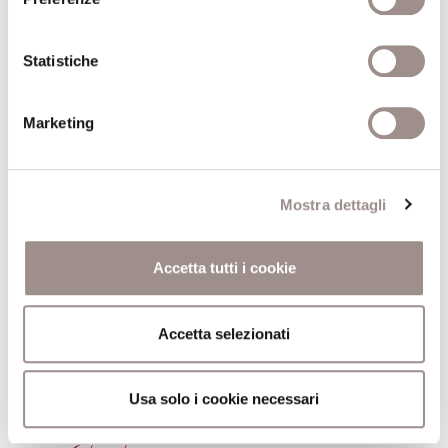
28/01/2014
Antropologia duale
Statistiche
Il femminile e il problema del genere nel pensiero
contemporaneo
Marketing
Angela Ales Bello
Centro Studi Religiosi
Mostra dettagli
14/01/2014
Accetta tutti i cookie
La grande dea
Divinità e ruolo della donna nelle tradizioni
dell'India
Accetta selezionati
Giuliano Boccali
Centro Studi Religiosi
Usa solo i cookie necessari