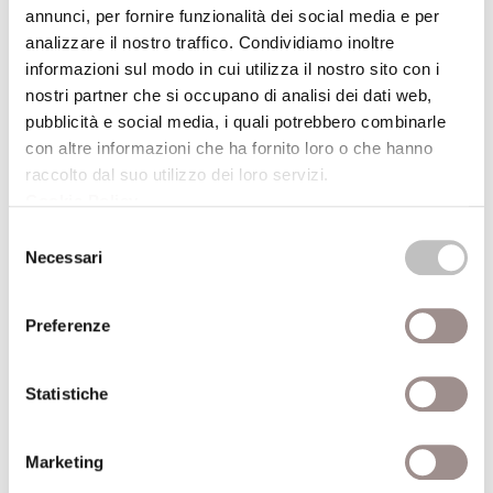
annunci, per fornire funzionalità dei social media e per
dei suoi reperti e li classifica e di nuovo li
analizzare il nostro traffico. Condividiamo inoltre
riclassifica, sempre posto dinanzi a un nuovo
informazioni sul modo in cui utilizza il nostro sito con i
dato che muta radicalmente la sua ipotesi,
nostri partner che si occupano di analisi dei dati web,
dobbiamo di nuovo e poi di nuovo scavare,
pubblicità e social media, i quali potrebbero combinarle
constatare e vagliare la visibilità/invisibilità
con altre informazioni che ha fornito loro o che hanno
delle donne nella storia della Chiesa e della
raccolto dal suo utilizzo dei loro servizi.
Cookie Policy
.
teologia. Ciò che rende diversa oggi la
nostra condizione è l’avere affinato gli
Selezione
Necessari
del
strumenti, l’avere altre categorie
consenso
sinergiche, altre chiavi interpretative. Ed è
innanzitutto questo che occorre discernere
Preferenze
ed esaminare.
(da C. Militello,
Visibilità e invisibilità delle
Statistiche
donne dall’età dei padri alla nascita del
femminismo
, in Id., a cura di,
Donna e teologia.
Marketing
Bilancio di un secolo
, Bologna, EDB, 2004, pp.