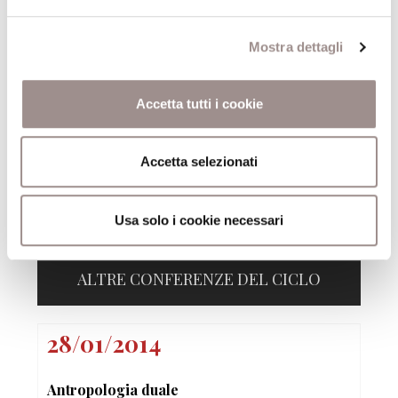
24-26)*
Mostra dettagli
(*) I titoli contrassegnati con l'asterisco sono disponibili, o in
corso di acquisizione, per la consultazione e il prestito presso
Accetta tutti i cookie
la Biblioteca della Fondazione Collegio San Carlo (lun.-ven. 9-
19)
Accetta selezionati
Presso la sede della Biblioteca, dopo una settimana dalla data
della conferenza, è possibile ascoltarne la registrazione.
Usa solo i cookie necessari
ALTRE CONFERENZE DEL CICLO
28/01/2014
Antropologia duale