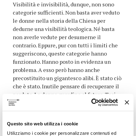
Visibilità e invisibilità, dunque, non sono
categorie sufficienti. Non basta aver veduto
le donne nella storia della Chiesa per
dedurne una visibilità teologica. Né basta
non averle vedute per desumerne il
contrario. Eppure, pur con tutti i limiti che
suggeriscono, queste categorie hanno
funzionato. Hanno posto in evidenza un
problema. A esso però hanno anche
precostituito un gigantesco alibi. È stato ciò
che è stato. Inutile pensare di recuperare il
perduto. Le donne guardino al futuro. Tesi
del tutto inaccettabile. È con la storia del
pensiero, con la storia della teologia, con la
storia della Chiesa, con la storia
tout court
Questo sito web utilizza i cookie
che bisogna confrontarsi. Simili a un
Utilizziamo i cookie per personalizzare contenuti ed
paleontologo che pazientemente va in cerca