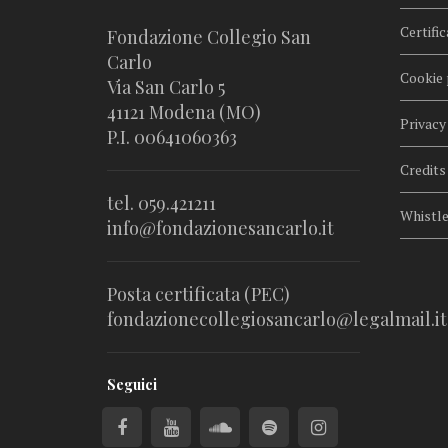
Certific
Fondazione Collegio San
Carlo
Cookie 
Via San Carlo 5
41121 Modena (MO)
Privacy
P.I. 00641060363
Credits
tel. 059.421211
Whistl
info@fondazionesancarlo.it
Posta certificata (PEC)
fondazionecollegiosancarlo@legalmail.it
Seguici