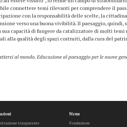
o all’essere vissuto”, lo rende un campo di straordinari
ibile connettere temi rilevanti per comprendere il passa
ecipazione con la responsabilità delle scelte, la citta
nsione verso una buona vivibilità. Il paesaggio, quindi
a sua capacità di fungere da catalizzatore di molti temi
ali alla qualità degli spazi costruiti, dalla cura del pa
ttersi al mondo. Educazione al paesaggio per le nuove gen
azioni
Menu
trazione trasparente
Fondazione