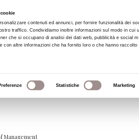
 cookie
rsonalizzare contenuti ed annunci, per fornire funzionalità dei soc
stro traffico. Condividiamo inoltre informazioni sul modo in cui ut
eca
Centro Culturale
Centro Studi Religi
tner che si occupano di analisi dei dati web, pubblicità e social m
e con altre informazioni che ha fornito loro o che hanno raccolto
esaggio
Preferenze
Statistiche
Marketing
 bambini
 of Management