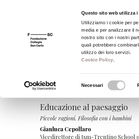
Questo sito web utilizza i
Utilizziamo i cookie per pe
media e per analizzare il no
FSC 400
Fondazione
Bibliot
nostro sito con i nostri par
quali potrebbero combinarl
utilizzo dei loro servizi.
Cookie Policy
.
Educazione al pa
Selezione
Necessari
del
Piccole ragioni. Filosofia con i
consenso
Educazione al paesaggio
Piccole ragioni. Filosofia con i bambini
Gianluca Cepollaro
Vicedirettore di tsm-Trentino School