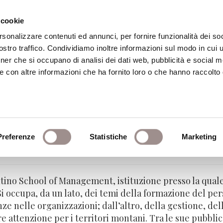
 cookie
rsonalizzare contenuti ed annunci, per fornire funzionalità dei soc
stro traffico. Condividiamo inoltre informazioni sul modo in cui ut
eca
Centro Culturale
Centro Studi Religi
tner che si occupano di analisi dei dati web, pubblicità e social m
e con altre informazioni che ha fornito loro o che hanno raccolto
ro
Preferenze
Statistiche
Marketing
 School of Management
tino School of Management, istituzione presso la quale
Si occupa, da un lato, dei temi della formazione del per
e nelle organizzazioni; dall’altro, della gestione, dell
e attenzione per i territori montani. Tra le sue pubblic