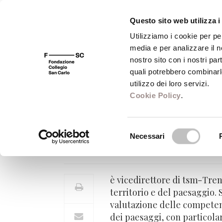
Questo sito web utilizza i
Utilizziamo i cookie per pe
media e per analizzare il no
FSC 400
Fondazione
Bibliot
nostro sito con i nostri par
quali potrebbero combinarl
utilizzo dei loro servizi.
Cookie Policy
.
Gianluca Cepolla
Selezione
Necessari
Vicedirettore di tsm-Trentino
del
consenso
è vicedirettore di tsm-Tren
territorio e del paesaggio. 
valutazione delle competenz
dei paesaggi, con particolar