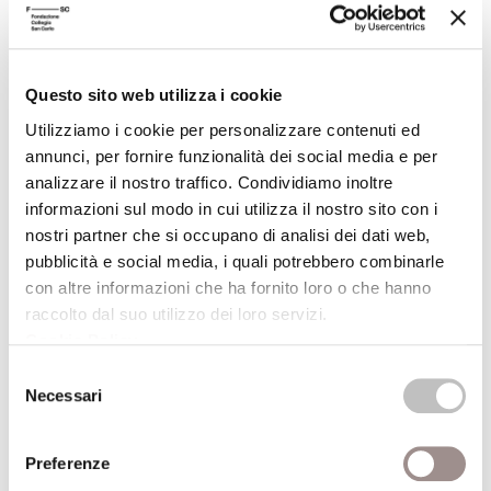
consente di fare educazione in tutti i campi,
ma con un approccio che cerca il più
possibile di restituire al bambino l’ambiente
Questo sito web utilizza i cookie
esterno come campo d’esperienza. La cosa
interessante per un insegnante che pratica
Utilizziamo i cookie per personalizzare contenuti ed
annunci, per fornire funzionalità dei social media e per
questo tipo di educazione è rendersi conto
analizzare il nostro traffico. Condividiamo inoltre
che man mano che i bambini prendono
informazioni sul modo in cui utilizza il nostro sito con i
dimestichezza con lo stare fuori,
nostri partner che si occupano di analisi dei dati web,
guadagnano autonomia e sicurezza: basta
pubblicità e social media, i quali potrebbero combinarle
suggerire, venire in aiuto laddove serve,
con altre informazioni che ha fornito loro o che hanno
osservare. Non è questione di contenuti o di
raccolto dal suo utilizzo dei loro servizi.
nozioni da apprendere, ma di qualità
Cookie Policy
.
dell’esperienza formativa. Ancora una volta:
Selezione
non sono i bambini ad aver difficoltà a stare
Necessari
del
all’aperto, ma noi adulti in preda alle ansie e
consenso
alle paure di gestire, guidare, prevenire.
Preferenze