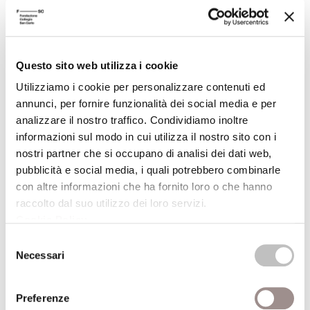
Festival Filosofia
19/09/2008
Questo sito web utilizza i cookie
Mockumentaries
Utilizziamo i cookie per personalizzare contenuti ed
Rassegna di false biografieThis is Spinal Tap di
annunci, per fornire funzionalità dei social media e per
Rob Reiner (Stati Uniti, 1984, 82&#39;)Versione
analizzare il nostro traffico. Condividiamo inoltre
originale con sottotitoli in inglese
informazioni sul modo in cui utilizza il nostro sito con i
nostri partner che si occupano di analisi dei dati web,
Festival Filosofia
pubblicità e social media, i quali potrebbero combinarle
con altre informazioni che ha fornito loro o che hanno
19/09/2008
raccolto dal suo utilizzo dei loro servizi.
Cookie Policy
.
Fantasylandia
Selezione
Caccia al tesoro on lineGiochi virtuali, viaggi
Necessari
del
premio reali
consenso
Festival Filosofia
Preferenze