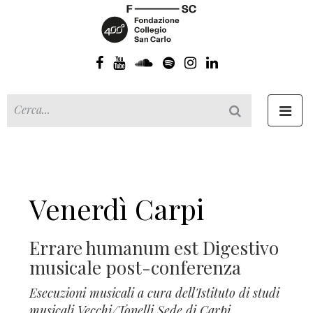
Toggl
navig
Venerdì Carpi
Errare humanum est Digestivo
musicale post-conferenza
Esecuzioni musicali a cura dell'Istituto di studi
musicali Vecchi/Tonelli Sede di Carpi