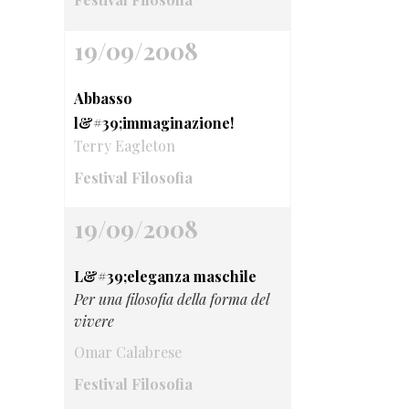
19/09/2008
Abbasso
l&#39;immaginazione!
Terry Eagleton
Festival Filosofia
19/09/2008
L&#39;eleganza maschile
Per una filosofia della forma del
vivere
Omar Calabrese
Festival Filosofia