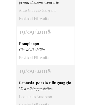
pensareLezione-concerto
Aldo Giorgio Gargani
Festival Filosofia
19/09/2008
Rompicapo
Giochi di abilità
Festival Filosofia
19/09/2008
Fantasia, poesia e linguaggio
Vico e l&#39;estetica
Leonardo Amoroso
Festival Filosofia