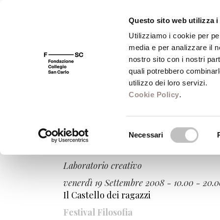
Questo sito web utilizza i
Utilizziamo i cookie per pe
media e per analizzare il no
FSC 400
Fondazione
Bibliot
nostro sito con i nostri par
quali potrebbero combinarl
utilizzo dei loro servizi.
Cookie Policy
.
Venerdì Carpi
Selezione
Necessari
del
Un viso alla Bloch
consenso
Laboratorio creativo
venerdì 19 Settembre 2008 - 10.00 - 20.
Il Castello dei ragazzi
Festival Filosofia