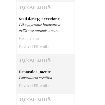
19/09/2008
Stati d&#39;eccezione
L&#39;azione innovativa
dell&#39;animale umano
Paolo Virno
Festival Filosofia
19/09/2008
Fantastica_mente
Laboratorio creativo
Festival Filosofia
19/09/2008