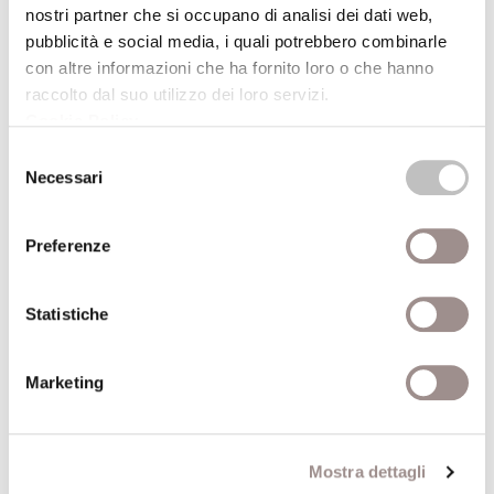
nostri partner che si occupano di analisi dei dati web,
20/09/2008
pubblicità e social media, i quali potrebbero combinarle
con altre informazioni che ha fornito loro o che hanno
Ma guarda cosa ci tocca sentire!
raccolto dal suo utilizzo dei loro servizi.
L&#39;acustica quotidiana
Cookie Policy
.
Ruggero Pierantoni
Selezione
Necessari
del
Festival Filosofia
consenso
20/09/2008
Preferenze
Un viso alla Bloch
Statistiche
Laboratorio creativo
Festival Filosofia
Marketing
20/09/2008
Mostra dettagli
Fantastica_mente