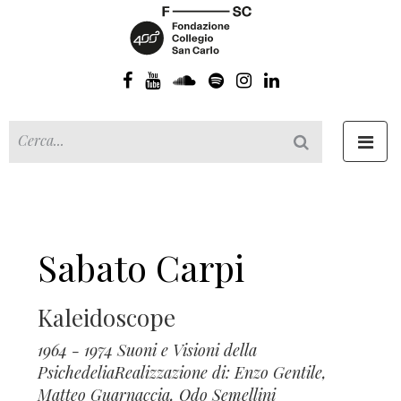
Toggl
navig
Sabato Carpi
Kaleidoscope
1964 - 1974 Suoni e Visioni della
PsichedeliaRealizzazione di: Enzo Gentile,
Matteo Guarnaccia, Odo Semellini