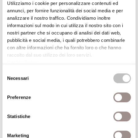
Utilizziamo i cookie per personalizzare contenuti ed
annunci, per fornire funzionalità dei social media e per
Rompicapo
analizzare il nostro traffico. Condividiamo inoltre
Giochi di abilità
informazioni sul modo in cui utilizza il nostro sito con i
Festival Filosofia
nostri partner che si occupano di analisi dei dati web,
pubblicità e social media, i quali potrebbero combinarle
20/09/2008
con altre informazioni che ha fornito loro o che hanno
raccolto dal suo utilizzo dei loro servizi.
Cookie Policy
.
Mondo Bizzarro
Dj-set a cura di Giancarlo Frigieri
Selezione
Necessari
del
Festival Filosofia
consenso
20/09/2008
Preferenze
Seabear in concerto
Statistiche
Islanda/Architetture sonore
Festival Filosofia
Marketing