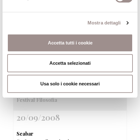
20/09/2008
Mostra dettagli
Borko live & visuals
Islanda/Architetture sonore
Accetta tutti i cookie
Festival Filosofia
20/09/2008
Accetta selezionati
Notturno di fantasma con ospiti
Usa solo i cookie necessari
Performance teatrale/Installazioni
Festival Filosofia
20/09/2008
Seabar