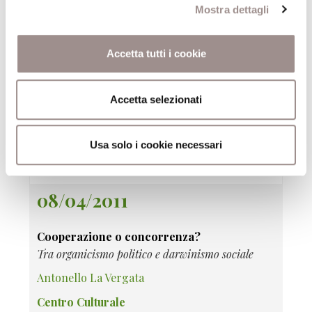
ALTRE CONFERENZE DEL CICLO
Mostra dettagli
08/04/2011
Accetta tutti i cookie
I fondamenti dell'ordine sociale
Accetta selezionati
Tra fiducia e partecipazione
Claudio Baraldi
Usa solo i cookie necessari
Centro Culturale
08/04/2011
Cooperazione o concorrenza?
Tra organicismo politico e darwinismo sociale
Antonello La Vergata
Centro Culturale