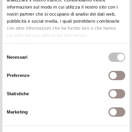
«la propensione al giudizio – il ‘diritto’
informazioni sul modo in cui utilizza il nostro sito con i
neocoloniale di giudicare gli altri
nostri partner che si occupano di analisi dei dati web,
pubblicità e social media, i quali potrebbero combinarle
sommariamente – è un tratto caratteristico
con altre informazioni che ha fornito loro o che hanno
della posizione etnocentrica».
raccolto dal suo utilizzo dei loro servizi.
(da M.L. Lanzillo,
Il multiculturalismo
, Roma-
Cookie Policy
.
Bari, Laterza, 2005, pp. 19-21)*
Selezione
Necessari
del
consenso
(*) I titoli contrassegnati con l'asterisco sono disponibili, o in
Preferenze
corso di acquisizione, per la consultazione e il prestito presso
la Biblioteca della Fondazione Collegio San Carlo (lun.-ven. 9-
19)
Statistiche
Presso la sede della Biblioteca, dopo una settimana dalla data
della conferenza, è possibile ascoltarne la registrazione.
Marketing