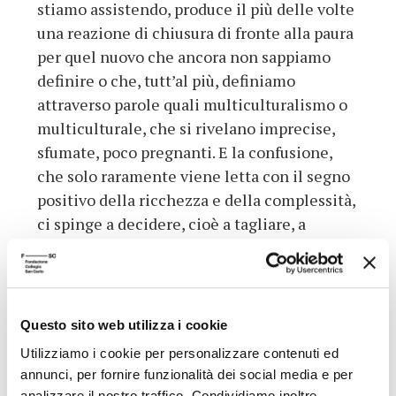
stiamo assistendo, produce il più delle volte
una reazione di chiusura di fronte alla paura
per quel nuovo che ancora non sappiamo
definire o che, tutt’al più, definiamo
attraverso parole quali multiculturalismo o
multiculturale, che si rivelano imprecise,
sfumate, poco pregnanti. E la confusione,
che solo raramente viene letta con il segno
positivo della ricchezza e della complessità,
ci spinge a decidere, cioè a tagliare, a
dividere in due la situazione; a decidere
(noi) che cosa è giusto e che cosa è sbagliato
(degli altri). Si rivela, per l’ennesima volta,
uno dei tratti salienti del pensiero europeo-
Questo sito web utilizza i cookie
occidentale, la sua pretesa cioè a
Utilizziamo i cookie per personalizzare contenuti ed
dimenticarsi della propria particolarità e a
annunci, per fornire funzionalità dei social media e per
farsi universale, a «colonizzare» il mondo:
analizzare il nostro traffico. Condividiamo inoltre