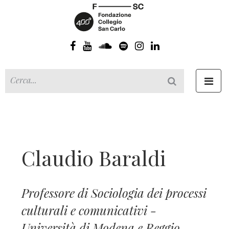
Toggl
navig
Claudio Baraldi
Professore di Sociologia dei processi
culturali e comunicativi -
Università di Modena e Reggio