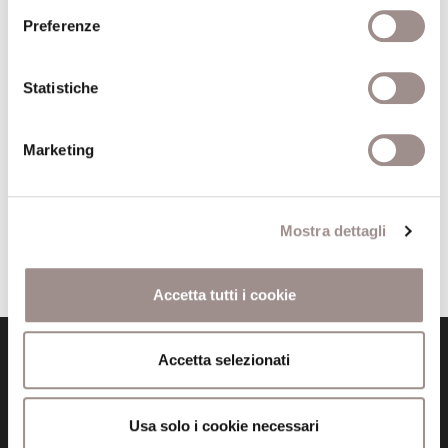
Indagine sui rapporti tra adolescenti e parrocchie
Preferenze
Autore
Claudio Baraldi
|
Maura Casini
Statistiche
Editore
Giuffrè
Luogo
Milano
Marketing
Anno
1991
Prezzo
0,00
€
Mostra dettagli
Aggiungi al carrello
Accetta tutti i cookie
Accetta selezionati
Usa solo i cookie necessari