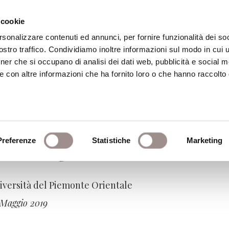
 cookie
rsonalizzare contenuti ed annunci, per fornire funzionalità dei soc
stro traffico. Condividiamo inoltre informazioni sul modo in cui ut
eca
Centro Culturale
Centro Studi Religi
tner che si occupano di analisi dei dati web, pubblicità e social m
e con altre informazioni che ha fornito loro o che hanno raccolto
emico 2018-2019
Preferenze
Statistiche
Marketing
 della teologia? Thomas Hobbes filosofo
Università del Piemonte Orientale
 Maggio 2019