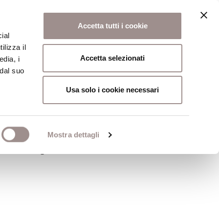
Accetta tutti i cookie
ial
ilizza il
osi
Collegio
Scuola Alti Studi
Accetta selezionati
edia, i
 dal suo
Usa solo i cookie necessari
Mostra dettagli
 e interprete delle Scritture