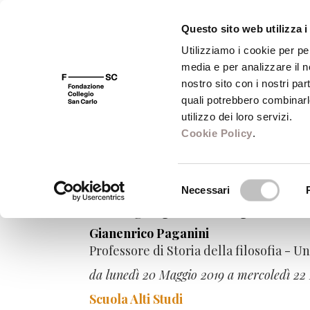
Questo sito web utilizza i
Utilizziamo i cookie per pe
media e per analizzare il no
FSC 400
Fondazione
Bibliot
nostro sito con i nostri par
quali potrebbero combinarl
utilizzo dei loro servizi.
Cookie Policy
.
Corsi Anno Accad
Selezione
Necessari
del
Teologia politica o politica
consenso
Gianenrico Paganini
Professore di Storia della filosofia - 
da lunedì 20 Maggio 2019 a mercoledì 22
Scuola Alti Studi