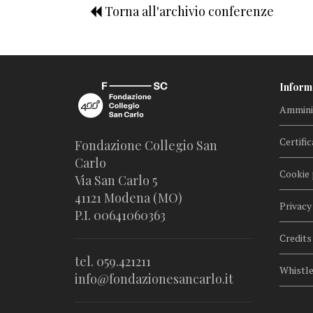
Torna all'archivio conferenze
Inform
Amminis
Certific
Fondazione Collegio San
Carlo
Cookie 
Via San Carlo 5
41121 Modena (MO)
Privacy
P.I. 00641060363
Credits
tel. 059.421211
Whistl
info@fondazionesancarlo.it