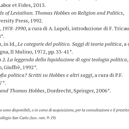
abor et Fides, 2013.
s of Leviathan. Thomas Hobbes on Religion and Politics
,
rsity Press, 1992.
i, 1978-1990
, a cura di A. Lupoli, introduzione di F. Tricau
*.
a
, in Id.,
Le categorie del politico.
Saggi di teoria politica
, a
ogna, Il Mulino, 1972, pp. 33-41*.
a 2. La leggenda della liquidazione di ogni teologia politica
,
, Giuffrè, 1992*.
ofia politica? Scritti su Hobbes e altri saggi
, a cura di P.F.
7*.
cs and Thomas Hobbes
, Dordrecht, Springer, 2006*.
co sono disponibili, o in corso di acquisizione, per la consultazione e il prestit
ollegio San Carlo (lun.-ven. 9-19)