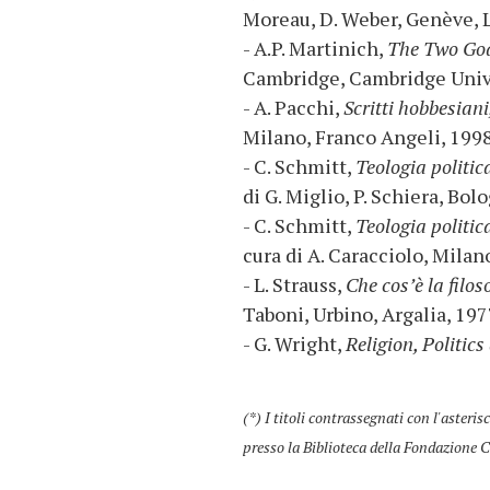
Moreau, D. Weber, Genève, L
- A.P. Martinich,
The Two God
Cambridge, Cambridge Unive
- A. Pacchi,
Scritti hobbesian
Milano, Franco Angeli, 1998
- C. Schmitt,
Teologia politic
di G. Miglio, P. Schiera, Bol
- C. Schmitt,
Teologia politic
cura di A. Caracciolo, Milano
- L. Strauss,
Che cos’è la filos
Taboni, Urbino, Argalia, 197
- G. Wright,
Religion, Politi
(*) I titoli contrassegnati con l'asteris
presso la Biblioteca della Fondazione C