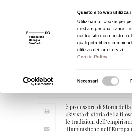
Questo sito web utilizza i
Utilizziamo i cookie per pe
media e per analizzare il no
FSC 400
Fondazione
Bibliot
nostro sito con i nostri par
quali potrebbero combinarl
utilizzo dei loro servizi.
Cookie Policy
.
Gianenrico Pagan
Selezione
Necessari
Professore di Storia della filos
del
consenso
è professore di Storia dell
«Rivista di storia della fil
le tradizioni dell’empirismo
illuministiche nell’Europa 