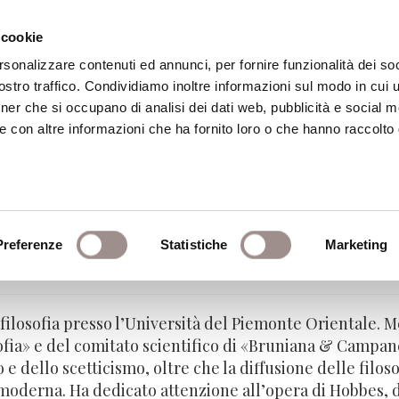
 cookie
rsonalizzare contenuti ed annunci, per fornire funzionalità dei soc
stro traffico. Condividiamo inoltre informazioni sul modo in cui ut
eca
Centro Culturale
Centro Studi Religi
tner che si occupano di analisi dei dati web, pubblicità e social m
e con altre informazioni che ha fornito loro o che hanno raccolto
ini
Preferenze
Statistiche
Marketing
ofia - Università del Piemonte Orientale
a filosofia presso l’Università del Piemonte Orientale.
osofia» e del comitato scientifico di «Bruniana & Campan
 e dello scetticismo, oltre che la diffusione delle filos
moderna. Ha dedicato attenzione all’opera di Hobbes, di 