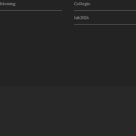
eblowing
Collegio
lab2026