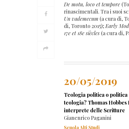
De motu, loco et tempore
(To
rinascimentali. Tra i suoi sc
Un vademecum
(a cura di, T
di, Toronto 2015);
Early Mod
17e et 18e siècles
(a cura di, P
20/05/2019
Teologia politica o politica
teologia? Thomas Hobbes f
interprete delle Scritture
Gianenrico Paganini
Scuola Alti Studi