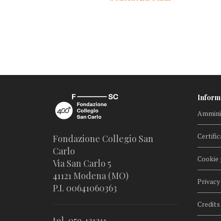
Inform
Amminis
Certific
Fondazione Collegio San
Carlo
Cookie 
Via San Carlo 5
41121 Modena (MO)
Privacy
P.I. 00641060363
Credits
tel. 059.421211