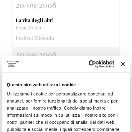
20/09/2008
La vita degli altri
Remo Bodei
Festival Filosofia
20/09/2008
L&#39;immagine cinematografica tra
finzione e testimonianza
Pietro Montani
Questo sito web utilizza i cookie
Utilizziamo i cookie per personalizzare contenuti ed
Festival Filosofia
annunci, per fornire funzionalità dei social media e per
analizzare il nostro traffico. Condividiamo inoltre
20/09/2008
informazioni sul modo in cui utilizza il nostro sito con i
nostri partner che si occupano di analisi dei dati web,
Ma guarda cosa ci tocca sentire!
pubblicità e social media, i quali potrebbero combinarle